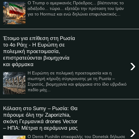
Ο Trump ο αμερικανός Πρόεδρος... βλέποντας το
αδιέξοδο... τώρα... εξετάζει την πρόταση του Ιράν
για το Hormuz και ενώ δηλώνει επιφυλακτικός...
Έτοιμο για επίθεση στη Ρωσία
το 4ο Ράιχ - Η Ευρώπη σε
πολεμική προετοιμασία,
επιστρατεύονται βιομηχανία
›
και φάρμακα
Η Ευρώπη σε πολεμική προετοιμασία και η
σιωπηρή κήρυξη σύγκρουσης με τη Ρωσία –
Στρατός, βιομηχανία και φάρμακα στο ίδιο υβριδικό
πεδίο μάχ...
Κόλαση στο Sumy – Ρωσία: Θα
πάρουμε όλη την Zaporizhia,
σκόνη Γερμανικά drones Vector
›
– ΗΠΑ: Μέτρια η αεράμυνα μας
O Denis Pushilin επικεφαλής του Donetsk δήλωσε