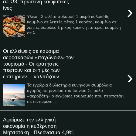
σε Ω3, πρωτεΐνη και φυτικές
›
ίνες
Υλικά 2 φιλέτα σολομού 1 μικρό κολοκύθι,
κομμένο σε λεπτές φέτες 1 καρότο, κομμένο σε
λεπτές λωρίδες 1 μικρή κόκκινη πιπεριά, κομμένη
σε λ...
Οι ελλείψεις σε καύσιμα
αεροσκαφών «παγώνουν» τον
τουρισμό - Οι κρατήσεις
πέφτουν και οι τιμές των
›
εισιτηρίων… καλπάζουν
Τα εγχώρια διυλιστήρια κυνηγούν συμβόλαια
αγοράς πετρελαίου του Ιουνίου Σε ρόλο
«ακροβάτη» ο εγχώριος τουρισμός που περπατάει
σε τεντωμένο ...
Αφαίμαξε την ελληνική
οικονομία η κυβέρνηση
Μητσοτάκη - Πλεόνασμα 4,9%