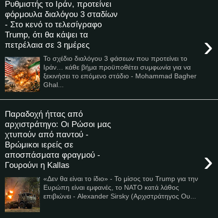
Ρυθμιστής το Ιράν, προτείνει
φόρμουλα διαλόγου 3 σταδίων
- Στο κενό το τελεσίγραφο
Trump, ότι θα κάψει τα
›
πετρέλαια σε 3 ημέρες
Το σχέδιο διαλόγου 3 φάσεων που προτείνει το
Ιράν… κάθε βήμα προϋποθέτει συμφωνία για να
ξεκινήσει το επόμενο στάδιο - Mohammad Bagher
Ghal...
Παραδοχή ήττας από
αρχιστράτηγο: Οι Ρώσοι μας
χτυπούν από παντού -
Βρώμικοι ιερείς σε
›
αποσπάσματα φραγμού -
Γουρούνι η Kallas
«Δεν θα είναι το ίδιο» - Το μίσος του Trump για την
Ευρώπη είναι εμφανές, το ΝΑΤΟ κατά λάθος
επιβιώνει - Alexander Sirsky (Αρχιστράτηγος Ου...