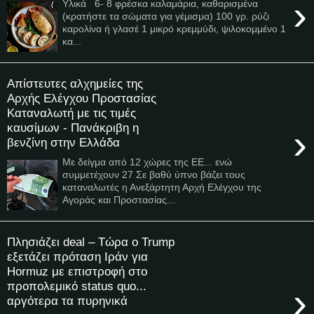
›
Υλικά 6- 8 φρέσκα καλαμάρια, καθαρισμένα
(κρατήστε τα σώματα για γέμισμα) 100 γρ. ρύζι
καρολίνα ή γλασέ 1 μικρό κρεμμύδι, ψιλοκομμένο 1
κα...
Απίστευτες αλχημείες της
Αρχής Ελέγχου Προστασίας
Καταναλωτή με τις τιμές
καυσίμων - Πανάκριβη η
›
βενζίνη στην Ελλάδα
Με δείγμα από 12 χώρες της ΕΕ... ενώ
συμμετέχουν 27 Σε βαθύ ύπνο βάζει τους
καταναλωτές η Ανεξάρτητη Αρχή Ελέγχου της
Αγοράς και Προστασίας...
Πλησιάζει deal – Τώρα ο Trump
εξετάζει πρόταση Ιράν για
Hormuz με επιστροφή στο
προπολεμικό status quo...
›
αργότερα τα πυρηνικά