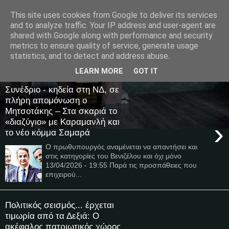
This site uses cookies from Google to deliver its services
and to analyze traffic. Your IP address and user-agent are
shared with Google along with performance and security
metrics to ensure quality of service, generate usage
Μαγκαζίνο,ειδήσεις,απόψεις...
statistics, and to detect and address abuse.
LEARN MORE
GOT IT
15 Μαΐου 2026
Συνέδριο - κηδεία στη ΝΔ, σε
πλήρη απομόνωση ο
Μητσοτάκης – Στα σκαριά το
«διαζύγιο» με Καραμανλή και
›
το νέο κόμμα Σαμαρά
Ο πρωθυπουργός αναμένεται να απαντήσει και
στις κατηγορίες του Βενιζέλου και όχι μόνο
13/04/2026 - 19:55 Παρά τις προσπάθειες που
επιχειρού...
Πολιτικός σεισμός... έρχεται
τιμωρία από τα Δεξιά: Ο
ακέφαλος πατριωτικός χώρος