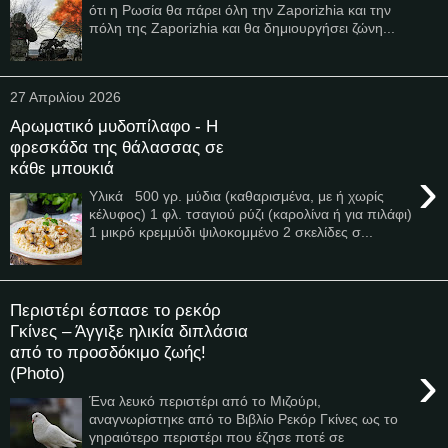
ότι η Ρωσία θα πάρει όλη την Zaporizhia και την
πόλη της Zaporizhia και θα δημιουργήσει ζώνη...
27 Απριλίου 2026
Αρωματικό μυδοπίλαφο - Η
φρεσκάδα της θάλασσας σε
κάθε μπουκιά
›
Υλικά 500 γρ. μύδια (καθαρισμένα, με ή χωρίς
κέλυφος) 1 φλ. τσαγιού ρύζι (καρολίνα ή για πιλάφι)
1 μικρό κρεμμύδι ψιλοκομμένο 2 σκελίδες σ...
Περιστέρι έσπασε το ρεκόρ
Γκίνες – Άγγιξε ηλικία διπλάσια
από το προσδόκιμο ζωής!
›
(Photo)
Ένα λευκό περιστέρι από το Μιζούρι,
αναγνωρίστηκε από το Βιβλίο Ρεκόρ Γκίνες ως το
γηραιότερο περιστέρι που έζησε ποτέ σε