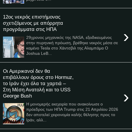
12ος νεκρός επιστήμονας
σχετιζόμενος με απόρρητα
προγράμματα στις ΗΠΑ
›
29χρονος μηχανικός της NASA, εξειδικευμένος
στην πυρηνική πρόωση, βρέθηκε νεκρός μέσα σε
καμένο Tesla στο Χάντσβιλ της Αλαμπάμα Ο
Joshua LeB...
Οι Αμερικανοί δεν θα
επιβάλλουν όρους στο Hormuz,
το Ιράν έχει όλα τα χαρτιά –
Στη Μέση Ανατολή και το USS
›
George Bush
Η μονομερής εκεχειρία που ανακοίνωσε ο
πρόεδρος των ΗΠΑ Trump στις 21 Απριλίου 2026
δεν αποτελεί χειρονομία καλής θέλησης προς το
Ιράν, αλλ...