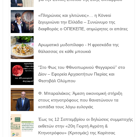
«Πληρώνεις και γλιτώνεις»… η Kövesi
ξεγυμνώνει την Ελλάδα – Συνώνυμο της
διαφθοράς ο ΟΠΕΚΕΠΕ, ατιμώρητες οι απάτες
Αρωματικό μυδοπίλαφο - Η φρεσκάδα της
θάλασσας σε κάθε μπουκιά
“Στο Φως του Φθινοπωρινού Φεγγαριού” στο
Δίον – Εφορεία Αρχαιοτήτων Πιερίας και
Φεστιβάλ Ολύμπου
Φ. Μπαραλιάκος: Άμεση οικονομική στήριξη
στους κτηνοτρόφους που θανατώνουν τα
κοπάδια τους λόγω ευλογιάς
Έως τις 12 Σεπτεμβρίου οι δηλώσεις συμμετοχής
εκθετών στην «20η Γιορτή Αγρότη &
Κτηνοτρόφου» (Κριτσμάς) της Καρίτσας