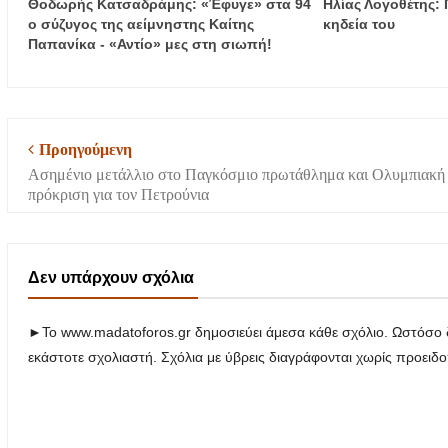
Θοδωρής Κατσαδράμης: «Έφυγε» στα 94
Hλίας Λογοθέτης: 
ο σύζυγος της αείμνηστης Καίτης
κηδεία του
Παπανίκα - «Αντίο» μες στη σιωπή!
Προηγούμενη
Ασημένιο μετάλλιο στο Παγκόσμιο πρωτάθλημα και Ολυμπιακή
πρόκριση για τον Πετρούνια
Δεν υπάρχουν σχόλια
►Το www.madatoforos.gr δημοσιεύει άμεσα κάθε σχόλιο. Ωστόσο δ
εκάστοτε σχολιαστή. Σχόλια με ύβρεις διαγράφονται χωρίς προειδ