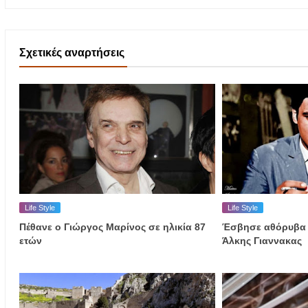
Σχετικές αναρτήσεις
Life Style
Life Style
Πέθανε ο Γιώργος Μαρίνος σε ηλικία 87
Έσβησε αθόρυβα σ
ετών
Άλκης Γιαννακας