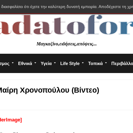
 διασφαλίσει ότι έχετε την καλύτερη δυνατή εμπειρία. Αποδέχεστε τη χρ
Μαγκαζίνο,ειδήσεις,απόψεις...
σμος
Εθνικά
Υγεία
Life Style
Τοπικά
Περιβάλλ
Μαίρη Χρονοπούλου (Βίντεο)