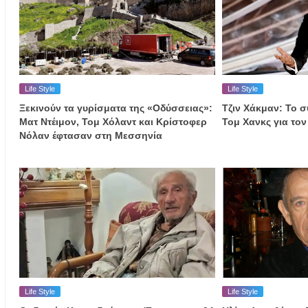
Life Style
Life Style
Ξεκινούν τα γυρίσματα της «Οδύσσειας»:
Τζιν Χάκμαν: Το σ
Ματ Ντέιμον, Τομ Χόλαντ και Κρίστοφερ
Τομ Χανκς για το
Νόλαν έφτασαν στη Μεσσηνία
Life Style
Life Style