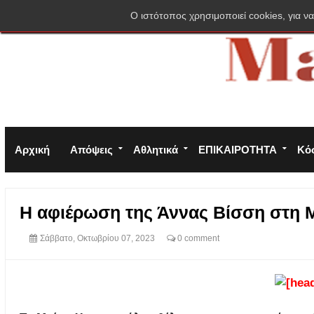
Σύνδεση
Πολιτική απορρήτου
Φόρμα επικοινωνίας
O ιστότοπος χρησιμοποιεί cookies, για να
Αρχική
Απόψεις
Αθλητικά
ΕΠΙΚΑΙΡΟΤΗΤΑ
Κό
Η αφιέρωση της Άννας Βίσση στη 
Σάββατο, Οκτωβρίου 07, 2023
0 comment