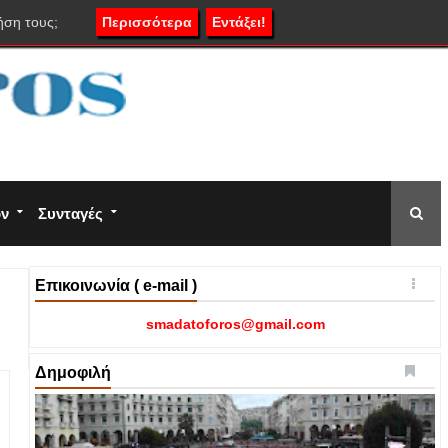
ήση τους;
Περισσότερα
Εντάξει!
ον
Συνταγές
Επικοινωνία ( e-mail )
smadatoforos@gmail.com
Δημοφιλή