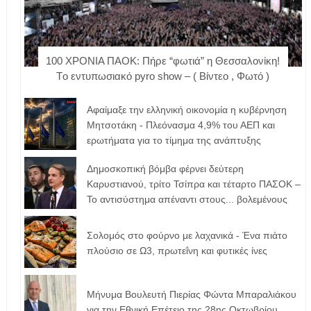
100 ΧΡΟΝΙΑ ΠΑΟΚ: Πήρε “φωτιά” η Θεσσαλονίκη!
Tο εντυπωσιακό pyro show – ( Βίντεο , Φωτό )
Αφαίμαξε την ελληνική οικονομία η κυβέρνηση
Μητσοτάκη - Πλεόνασμα 4,9% του ΑΕΠ και
ερωτήματα για το τίμημα της ανάπτυξης
Δημοσκοπική βόμβα φέρνει δεύτερη
Καρυστιανού, τρίτο Τσίπρα και τέταρτο ΠΑΣΟΚ –
Το αντισύστημα απέναντι στους... βολεμένους
Σολομός στο φούρνο με λαχανικά - Ένα πιάτο
πλούσιο σε Ω3, πρωτεΐνη και φυτικές ίνες
Μήνυμα Βουλευτή Πιερίας Φώντα Μπαραλιάκου
για την Εθνική Επέτειο της 28ης Οκτωβρίου