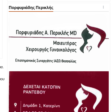
Πορφυριάδης Περικλής
ια.
μου