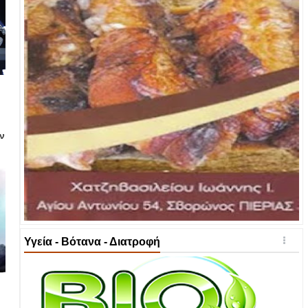
ν
Υγεία - Βότανα - Διατροφή