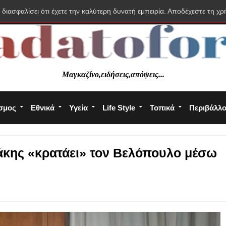
 διασφαλίσει ότι έχετε την καλύτερη δυνατή εμπειρία. Αποδέχεστε τη χρ
Μαγκαζίνο,ειδήσεις,απόψεις...
σμος
Εθνικά
Υγεία
Life Style
Τοπικά
Περιβάλλ
κης «κρατάει» τον Βελόπουλο μέσω