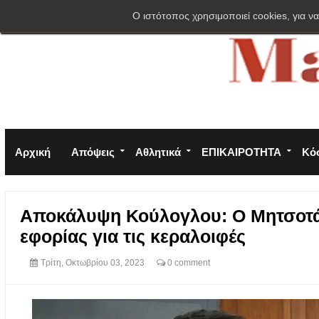
Σύνδεση
Πολιτική απορρήτου
Φόρμα επικοινωνίας
O ιστότοπος χρησιμοποιεί cookies, για να
Αρχική
Απόψεις
Αθλητικά
ΕΠΙΚΑΙΡΟΤΗΤΑ
Κό
Αποκάλυψη Κούλογλου: Ο Μητσοτά
εφορίας για τις κεραλοιφές
Τρίτη, Οκτωβρίου 03, 2023
0 comment