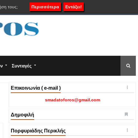
ήση τους;
Περισσότερα
Εντάξει!
ον
Συνταγές
Επικοινωνία ( e-mail )
smadatoforos@gmail.com
Δημοφιλή
Πορφυριάδης Περικλής