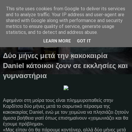
This site uses cookies from Google to deliver its services
and to analyze traffic. Your IP address and user-agent are
shared with Google along with performance and security
metrics to ensure quality of service, generate usage
Μαγκαζίνο,ειδήσεις,απόψεις...
statistics, and to detect and address abuse.
LEARN MORE
GOT IT
30 Οκτωβρίου 2023
Δύο μήνες μετά την κακοκαιρία
Daniel κάτοικοι ζουν σε εκκλησίες και
γυμναστήρια
Αφημένοι στη μοίρα τους είναι πλημμυροπαθείς στην
Καρδίτσα δύο μήνες μετά το σαρωτικό πέρασμα της
κακοκαιρίας Daniel, ενώ με τον χειμώνα να πλησιάζει ζητούν
άμεσα βοήθεια γιατί όπως επισημαίνουν «χειμωνιάζει και θα
έχουμε πρόβλημα».
«Μας είπαν ότι θα πάρουμε κοντέινερ, αλλά δύο μήνες μετά