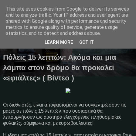
This site uses cookies from Google to deliver its services
and to analyze traffic. Your IP address and user-agent are
shared with Google along with performance and security
metrics to ensure quality of service, generate usage
Μαγκαζίνο,ειδήσεις,απόψεις...
statistics, and to detect and address abuse.
LEARN MORE
GOT IT
06 Νοεμβρίου 2023
Πόλεις 15 λεπτών: Ακόμα και μια
λάμπα στον δρόμο θα προκαλεί
«εφιάλτες» ( Βίντεο )
Οι διεθνιστές, είναι αποφασισμένοι να συγκεντρώσουν τις
μάζες σε πόλεις 15 λεπτών που ουσιαστικά θα
λειτουργήσουν ως αυστηρά ελεγχόμενες πληθυσμιακές
φυλακές, σύμφωνα και με ευρωβουλευτές!
Η ιδέα μιας «πόλης 15 λεπτών», στην οποία οι κάτοικοι ζουν