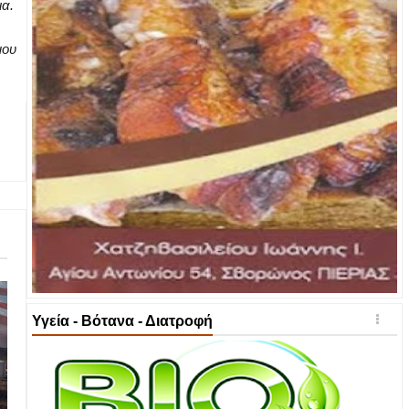
ια.
μου
Υγεία - Βότανα - Διατροφή