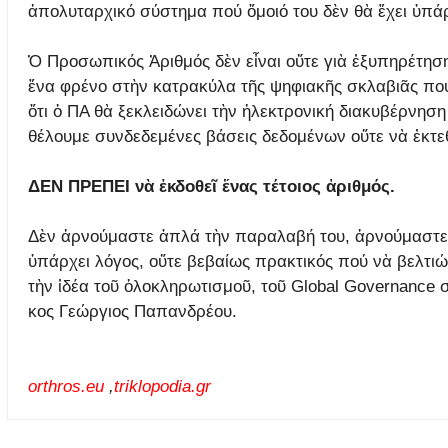
ἀπολυταρχικό σύστημα πού ὅμοιό του δὲν θὰ ἔχει ὑπάρ
Ὁ Προσωπικός Ἀριθμός δὲν εἶναι οὔτε γιὰ ἐξυπηρέτηση 
ἕνα φρένο στὴν κατρακύλα τῆς ψηφιακῆς σκλαβιᾶς πού 
ὅτι ὁ ΠΑ θὰ ξεκλειδώνει τὴν ἠλεκτρονική διακυβέρνησ
θέλουμε συνδεδεμένες βάσεις δεδομένων οὔτε νὰ ἐκτε
ΔΕΝ ΠΡΕΠΕΙ νὰ ἐκδοθεῖ ἕνας τέτοιος ἀριθμός.
Δὲν ἀρνούμαστε ἁπλά τὴν παραλαβή του, ἀρνούμαστ
ὑπάρχει λόγος, οὔτε βεβαίως πρακτικός πού νὰ βελτι
τὴν ἰδέα τοῦ ὁλοκληρωτισμοῦ, τοῦ Global Governan
κος Γεώργιος Παπανδρέου.
orthros.eu
,
triklopodia.gr