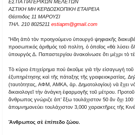
ΕΣΤΙΑ ΠΑΤΕΡΙΚΩΝ ΜΕΛΕΤΩΝ
ΑΣΤΙΚΗ ΜΗ ΚΕΡΔΟΣΚΟΠΙΚΗ ΕΤΑΙΡΕΙΑ
Θέσπιδος 11 ΜΑΡΟΥΣΙ
ΤΗΛ. 210 8025211
estiapm@gmail.com
Ἤδη ἀπὸ τὸν προηγούμενο ὑπουργό ψηφιακῆς διακυβέρ
προσωπικός ἀριθμός τοῦ πολίτη, ὁ ὁποῖος «θὰ λύσει 
ὑπουργός Δ. Παπαστεργίου ἀνακοίνωσε ὅτι μέχρι τὸ τέλ
Τὸ κύριο ἐπιχείρημα πού ἀκοῦμε γιὰ τὴν εἰσαγωγή τοῦ
ἐξυπηρέτησης καὶ τῆς πάταξης τῆς γραφειοκρατίας. Δηλ
(ταυτὸτητας, ΑΦΜ, ΑΜΚΑ, ἀρ. Δημοτολογίου) νὰ ἔχει ν
δικαιολογεῖ τὴν ἀνάγκη ἐφαρμογῆς τοῦ μέτρου. Προτο
ἄνθρωπος γνώριζε ἀπ’ ἔξω τουλάχιστον 50 ἄν ὄχι 100 
ἀπομνημονεύει τουλάχιστον 3,000 χαρακτῆρες τῆς Κινέ
Ἄνθρωπος σὲ ἐπίπεδο ζώου.