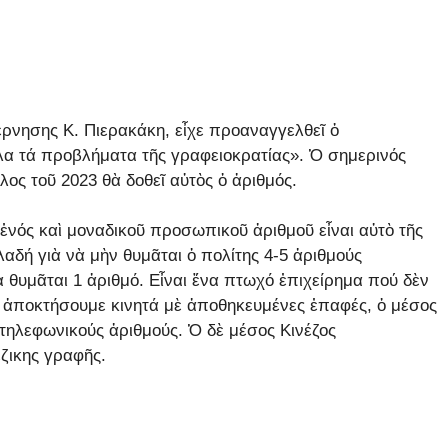
νησης Κ. Πιερακάκη, εἶχε προαναγγελθεῖ ὁ
ὅλα τά προβλήματα τῆς γραφειοκρατίας». Ὁ σημερινός
ος τοῦ 2023 θὰ δοθεῖ αὐτὸς ὁ ἀριθμός.
 ἑνός καὶ μοναδικοῦ προσωπικοῦ ἀριθμοῦ εἶναι αὐτὸ τῆς
αδή γιὰ νὰ μὴν θυμᾶται ὁ πολίτης 4-5 ἀριθμούς
ὰ θυμᾶται 1 ἀριθμό. Εἶναι ἕνα πτωχό ἐπιχείρημα πού δὲν
ῦ ἀποκτήσουμε κινητά μὲ ἀποθηκευμένες ἐπαφές, ὁ μέσος
τηλεφωνικούς ἀριθμούς. Ὁ δὲ μέσος Κινέζος
ζικης γραφῆς.