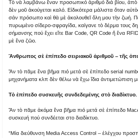
Τὸ νὰ λαμβάνω ἕναν προσωπικό ἀριθμό διά βίου, ἀπὸ
δὲν μοῦ ἀκούγεται καλό. Εἰδικότερα μάλιστα ὅταν αὐτ
σάν πρόσωπο καὶ θὰ μὲ ἀκολουθεῖ ὅλη μου τὴν ζωή. Π
πυρωμὲνο σίδερο-σφραγίδα, καίγανε τὸ δέρμα τους δηλ
σήμανσης πού ἔχει εἴτε Bar Code, QR Code ἤ ἕνα RFID
μὲ ἕνα ζῶο.
Ἄνθρωπος σὲ ἐπίπεδο σειριακοῦ ἀριθμοῦ – τῆς ὁπ
Ἄν τὸ πᾶμε ἕνα βῆμα πιό μετά σὲ ἐπίπεδο serial numbe
μηχανήματα κλπ δὲν θέλω νὰ ἔχω ἴδια ἀντιμετώπιση μ
Τὸ ἐπίπεδο συσκευῆς συνδεδεμένης στὸ διαδίκτυο.
Ἄν τὸ πᾶμε ἀκόμα ἕνα βῆμα πιό μετά σὲ ἐπίπεδο MacA
συσκευή πού συνδέεται στο διαδίκτυο.
“Μία διεύθυνση Media Access Control – ἐλέγχου προσ