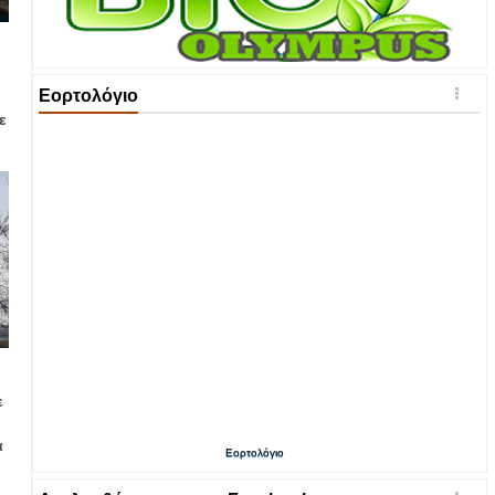
Εορτολόγιο
ε
ε
α
Εορτολόγιο