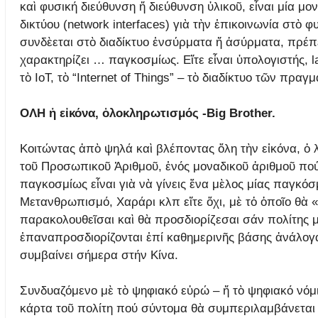
καὶ φυσική διεύθυνση ἤ διεύθυνση ὑλικοῦ, εἶναι μία μο
δικτύου (network interfaces) γιὰ τὴν ἐπικοινωνία στὸ 
συνδὲεται στὸ διαδίκτυο ἐνσύρματα ἤ ἀσύρματα, πρέπ
χαρακτηρίζει … παγκοσμίως. Εἴτε εἶναι ὑπολογιστής, 
τὸ ΙοΤ, τὸ “Internet of Things” – τὸ διαδίκτυο τῶν πρα
ΟΛΗ ἡ εἰκόνα, ὁλοκληρωτισμός -Big Brother.
Κοιτώντας ἀπὸ ψηλά καὶ βλέποντας ὅλη τὴν εἰκόνα, ὁ λ
τοῦ Προσωπικοῦ Ἀριθμοῦ, ἑνός μοναδικοῦ ἀριθμοῦ πού
παγκοσμίως εἶναι γιὰ νὰ γίνεις ἕνα μὲλος μίας παγκόσμ
Μετανθρωπισμό, Χαράρι κλπ εἴτε ὄχι, μὲ τὀ ὁποῖο θὰ 
παρακολουθεῖσαι καὶ θὰ προσδιορίζεσαι σάν πολίτης 
ἐπαναπροσδιορίζονται ἐπί καθημερινῆς βάσης ἀνάλογα
συμβαίνει σήμερα στήν Κίνα.
Συνδυαζόμενο μὲ τὸ ψηφιακό εὐρώ – ἤ τὸ ψηφιακό νόμι
κάρτα τοῦ πολίτη πού σύντομα θὰ συμπεριλαμβάνεται ὡ