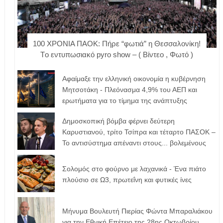
100 ΧΡΟΝΙΑ ΠΑΟΚ: Πήρε “φωτιά” η Θεσσαλονίκη!
Tο εντυπωσιακό pyro show – ( Βίντεο , Φωτό )
Αφαίμαξε την ελληνική οικονομία η κυβέρνηση
Μητσοτάκη - Πλεόνασμα 4,9% του ΑΕΠ και
ερωτήματα για το τίμημα της ανάπτυξης
Δημοσκοπική βόμβα φέρνει δεύτερη
Καρυστιανού, τρίτο Τσίπρα και τέταρτο ΠΑΣΟΚ –
Το αντισύστημα απέναντι στους... βολεμένους
Σολομός στο φούρνο με λαχανικά - Ένα πιάτο
πλούσιο σε Ω3, πρωτεΐνη και φυτικές ίνες
Μήνυμα Βουλευτή Πιερίας Φώντα Μπαραλιάκου
για την Εθνική Επέτειο της 28ης Οκτωβρίου