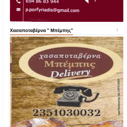
Χασαποταβέρνα " Μπέμπης"