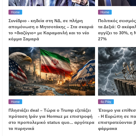
Home
Home
Συνέδριο - κηδεία στη ΝΔ, σε πλήρη
Πολιτικός σεισμός
απομόνωση ο Μητσοτάκης – Στα σκαριά
τα Δεξιά: Ο ακέφ
το «διαζύγιο» με Καραμανλή και το νέο
αγγίζει το 30%, η
κόμμα Σαμαρά
27%
Home
4ο Ράιχ
Πλησιάζει deal – Τώρα ο Trump εξετάζει
Έτοιμο για επίθεσ
πρόταση Ιράν για Hormuz με επιστροφή
- Η Ευρώπη σε πο
στο προπολεμικό status quo... αργότερα
επιστρατεύονται β
τα πυρηνικά
φάρμακα