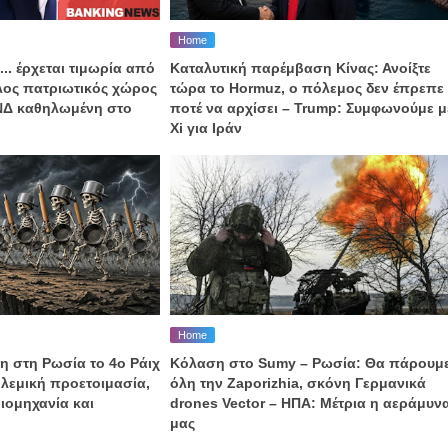
Home
... έρχεται τιμωρία από
Καταλυτική παρέμβαση Κίνας: Ανοίξτε
αλος πατριωτικός χώρος
τώρα το Hormuz, o πόλεμος δεν έπρεπε
 ΝΔ καθηλωμένη στο
ποτέ να αρχίσει – Trump: Συμφωνούμε μ
Xi για Ιράν
Home
η στη Ρωσία το 4ο Ράιχ
Κόλαση στο Sumy – Ρωσία: Θα πάρουμ
λεμική προετοιμασία,
όλη την Zaporizhia, σκόνη Γερμανικά
ιομηχανία και
drones Vector – ΗΠΑ: Μέτρια η αεράμυν
μας