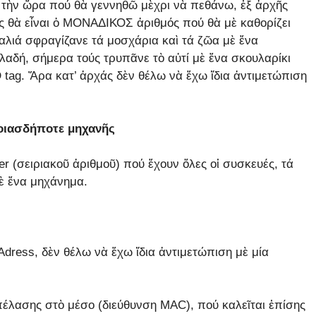
 τὴν ὥρα πού θὰ γεννηθῶ μὲχρι νὰ πεθάνω, ἐξ ἀρχῆς
ὸς θὰ εἶναι ὁ ΜΟΝΑΔΙΚΟΣ ἀριθμός πού θὰ μὲ καθορίζει
αλιά σφραγίζανε τά μοσχάρια καὶ τά ζῶα μὲ ἕνα
αδή, σήμερα τούς τρυπᾶνε τὸ αὐτί μὲ ἕνα σκουλαρίκι
 tag. Ἄρα κατ’ ἀρχάς δὲν θέλω νὰ ἔχω ἴδια ἀντιμετώπιση
οιασδήποτε μηχανῆς
r (σειριακοῦ ἀριθμοῦ) πού ἔχουν ὅλες οἱ συσκευές, τά
ὲ ἕνα μηχάνημα.
dress, δὲν θέλω νὰ ἔχω ἴδια ἀντιμετώπιση μὲ μία
πέλασης στὸ μέσο (διεύθυνση MAC), πού καλεῖται ἐπίσης