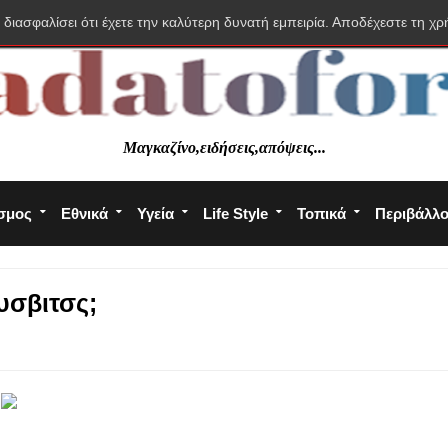
 διασφαλίσει ότι έχετε την καλύτερη δυνατή εμπειρία. Αποδέχεστε τη χρ
Μαγκαζίνο,ειδήσεις,απόψεις...
σμος
Εθνικά
Υγεία
Life Style
Τοπικά
Περιβάλλ
υσβιτσς;