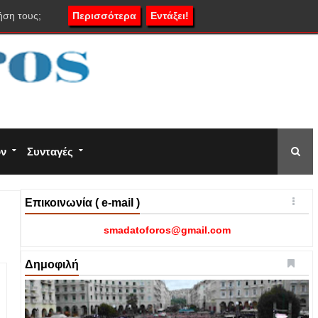
ήση τους;
Περισσότερα
Εντάξει!
ον
Συνταγές
Επικοινωνία ( e-mail )
smadatoforos@gmail.com
Δημοφιλή