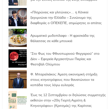
«Πληρώνεις και γλιτώνεις»… η Kövesi
ξεγυμνώνει την Ελλάδα – Συνώνυμο της
διαφθοράς ο ΟΠΕΚΕΠΕ, ατιμώρητες οι απάτες
Αρωματικό μυδοπίλαφο - Η φρεσκάδα της
θάλασσας σε κάθε μπουκιά
“Στο Φως του Φθινοπωρινού Φεγγαριού” στο
Δίον – Εφορεία Αρχαιοτήτων Πιερίας και
Φεστιβάλ Ολύμπου
Φ. Μπαραλιάκος: Άμεση οικονομική στήριξη
στους κτηνοτρόφους που θανατώνουν τα
κοπάδια τους λόγω ευλογιάς
Έως τις 12 Σεπτεμβρίου οι δηλώσεις συμμετοχής
εκθετών στην «20η Γιορτή Αγρότη &
Κτηνοτρόφου» (Κριτσμάς) της Καρίτσας