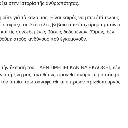
ξει στὴν ἱστορία τῆς ἀνθρωπότητας.
οὔτε γιὰ τὸ καλό μας. Εἶναι καιρός νὰ μπεῖ ἐπί τέλους
ἑτοιμάζεται. Στὸ τέλος βέβαια σάν ἐπιχείρημα μπαίνει
η καὶ τίς συνδεδεμένες βάσεις δεδομένων. Ὅμως, δὲν
θοῦμε στοὺς κινδύνους πού ἐγκυμονοῦν.
ε τὴν ἔκδοσή του – ΔΕΝ ΠΡΕΠΕΙ ΚΑΝ ΝΑ ΕΚΔΟΘΕΙ, δὲν
ώνει τὴ ζωή μας, ἀντιθέτως προωθεῖ ἀκόμα περισσότερο
ce στὸν ὁποῖο πρωτοαναφέρθηκε ὁ πρώην πρωθυπουργός