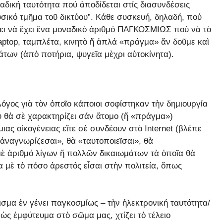
ναδική ταυτότητα πού ἀποδίδεται στίς διασυνδέσεις
φυσικό τμῆμα τοῦ δικτύου”. Κάθε συσκευή, δηλαδή, πού
ει νὰ ἔχει ἕνα μοναδικό ἀριθμό ΠΑΓΚΟΣΜΙΩΣ πού νὰ τὸ
laptop, ταμπλέτα, κινητὸ ἤ ἁπλά «πράγμα» ἄν δοῦμε καὶ
γμάτων (ἀπὸ ποτήρια, ψυγεῖα μὲχρι αὐτοκίνητα).
όγος γιὰ τὸν ὁποῖο κάποιοι σοφίστηκαν τὴν δημιουργία
 θὰ σὲ χαρακτηρίζει σάν ἄτομο (ἤ «πράγμα»)
ιας οἰκογένειας εἴτε σὲ συνδέουν στὸ Internet (βλέπε
«ἀναγνωρίζεσαι», θὰ «ταυτοποιεῖσαι», θὰ
μὲ ἀριθμό λίγων ἤ πολλῶν δικαιωμάτων τὰ ὁποῖα θὰ
 μὲ τὸ πόσο ἀρεστός εἶσαι στὴν πολιτεία, ὅπως
σμα ἐν γένει παγκοσμίως – τὴν ἠλεκτρονική ταυτότητα/
ς ἐμφύτευμα στὸ σῶμα μας, χτίζει τὸ τέλειο