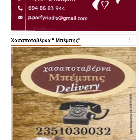
Χασαποταβέρνα " Μπέμπης"