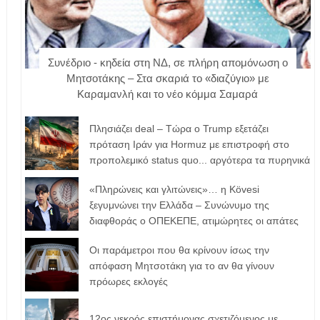
Συνέδριο - κηδεία στη ΝΔ, σε πλήρη απομόνωση ο
Μητσοτάκης – Στα σκαριά το «διαζύγιο» με
Καραμανλή και το νέο κόμμα Σαμαρά
Πλησιάζει deal – Τώρα ο Trump εξετάζει
πρόταση Ιράν για Hormuz με επιστροφή στο
προπολεμικό status quo... αργότερα τα πυρηνικά
«Πληρώνεις και γλιτώνεις»… η Kövesi
ξεγυμνώνει την Ελλάδα – Συνώνυμο της
διαφθοράς ο ΟΠΕΚΕΠΕ, ατιμώρητες οι απάτες
Οι παράμετροι που θα κρίνουν ίσως την
απόφαση Μητσοτάκη για το αν θα γίνουν
πρόωρες εκλογές
12ος νεκρός επιστήμονας σχετιζόμενος με