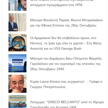
απόρρητα προγράμματα στις ΗΠΑ
Μήνυμα Βουλευτή Πιερίας Φώντα Μπαραλιάκου
για την Εθνική Επέτειο της 28ης Οκτωβρίου
Οι Αμερικανοί δεν θα επιβάλλουν όρους στο
Hormuz, το Ιράν έχει όλα τα χαρτιά – Στη Μέση
Ανατολή και το USS George Bush
Μήνυμα του Δημάρχου Δίου-Ολύμπου Βαγγέλη
Γερολιόλιου για τον εορτασμό της επετείου της
28ης Οκτωβρίου 1940
Κυρία Laura Kövesi σας ευχαριστώ!.. - Γράφει ο
Γιώργος Πιπερόπουλος
Λιτόχωρο: "GRECO BELCANTO" από το Ίδρυμα
Σακελλαρίδη την Κυριακή 24/8