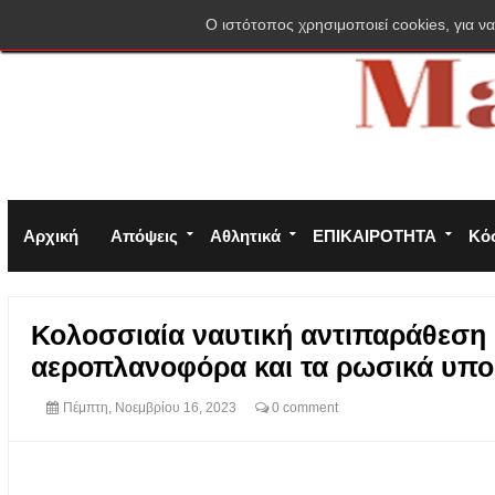
Σύνδεση
Πολιτική απορρήτου
Φόρμα επικοινωνίας
O ιστότοπος χρησιμοποιεί cookies, για να
Αρχική
Απόψεις
Αθλητικά
ΕΠΙΚΑΙΡΟΤΗΤΑ
Κό
Κολοσσιαία ναυτική αντιπαράθεση 
αεροπλανοφόρα και τα ρωσικά υποβ
Πέμπτη, Νοεμβρίου 16, 2023
0 comment