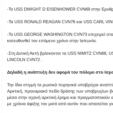
-Το USS DWIGHT D EISENHOWER CVN69 στην Ερυθ
-Τα USS RONALD REAGAN CVN76 και USS CARL VINSO
-Το USS GEORGE WASHINGTON CVN73 επιχειρεί στα α
κατευθυνθεί τον επόμενο χρόνο στην Ιαπωνία.
-Στη Δυτική Ακτή βρίσκονται τα USS NIMITZ CVN
LINCOLN CVN72 .
Δηλαδή η ανάπτυξη δεν αφορά τον πόλεμο στο Ισραή
Την ίδια στιγμή τα ρωσικά πυρηνικά υποβρύχια αναπτ
Αρκτική, προνομιακό πεδίο δράσης των υποβρυχίων β
μέσα στην αχανή αρκτική έρημο και πραγματοποιούν ε
με χρόνια άφιξης τον μισό από αυτόν που απαιτείται γ