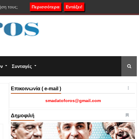
ήση τους;
Περισσότερα
Εντάξει!
ον
Συνταγές
Επικοινωνία ( e-mail )
smadatoforos@gmail.com
Δημοφιλή