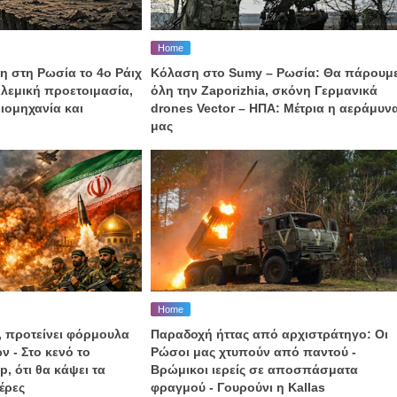
Home
η στη Ρωσία το 4ο Ράιχ
Κόλαση στο Sumy – Ρωσία: Θα πάρουμ
λεμική προετοιμασία,
όλη την Zaporizhia, σκόνη Γερμανικά
ιομηχανία και
drones Vector – ΗΠΑ: Μέτρια η αεράμυν
μας
Home
, προτείνει φόρμουλα
Παραδοχή ήττας από αρχιστράτηγο: Οι
ν - Στο κενό το
Ρώσοι μας χτυπούν από παντού -
, ότι θα κάψει τα
Βρώμικοι ιερείς σε αποσπάσματα
έρες
φραγμού - Γουρούνι η Kallas