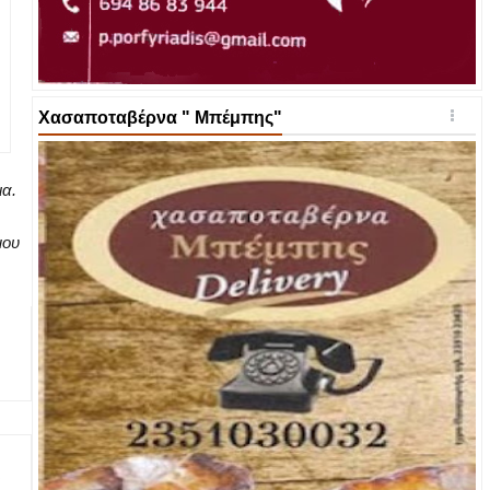
Χασαποταβέρνα " Μπέμπης"
ια.
μου