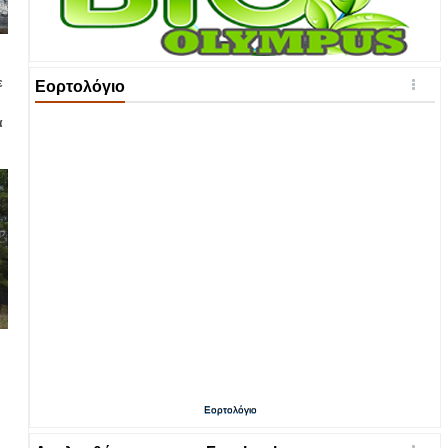
ε
Εορτολόγιο
α
Εορτολόγιο