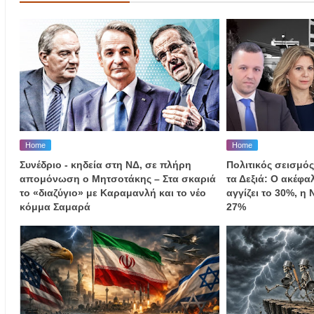
Home
Home
Συνέδριο - κηδεία στη ΝΔ, σε πλήρη
Πολιτικός σεισμός
απομόνωση ο Μητσοτάκης – Στα σκαριά
τα Δεξιά: Ο ακέφ
το «διαζύγιο» με Καραμανλή και το νέο
αγγίζει το 30%, η
κόμμα Σαμαρά
27%