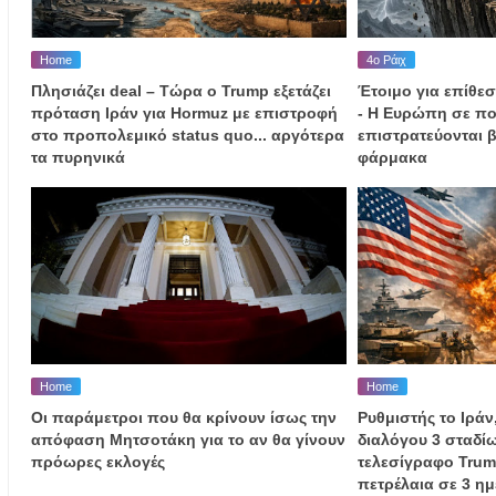
Home
4ο Ράιχ
Πλησιάζει deal – Τώρα ο Trump εξετάζει
Έτοιμο για επίθεσ
πρόταση Ιράν για Hormuz με επιστροφή
- Η Ευρώπη σε πο
στο προπολεμικό status quo... αργότερα
επιστρατεύονται β
τα πυρηνικά
φάρμακα
Home
Home
Οι παράμετροι που θα κρίνουν ίσως την
Ρυθμιστής το Ιράν
απόφαση Μητσοτάκη για το αν θα γίνουν
διαλόγου 3 σταδίω
πρόωρες εκλογές
τελεσίγραφο Trump
πετρέλαια σε 3 ημ