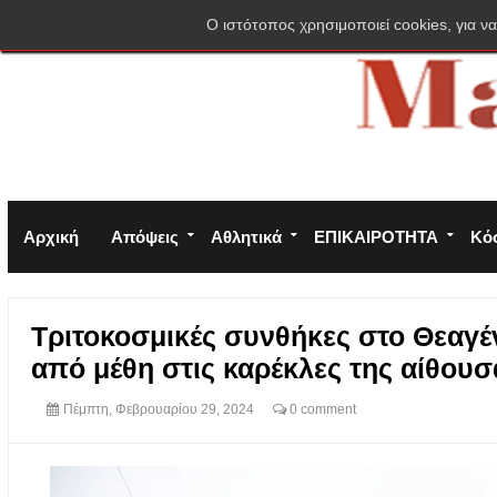
Σύνδεση
Πολιτική απορρήτου
Φόρμα επικοινωνίας
O ιστότοπος χρησιμοποιεί cookies, για να
Αρχική
Απόψεις
Αθλητικά
ΕΠΙΚΑΙΡΟΤΗΤΑ
Κό
Τριτοκοσμικές συνθήκες στο Θεαγέ
από μέθη στις καρέκλες της αίθου
Πέμπτη, Φεβρουαρίου 29, 2024
0 comment