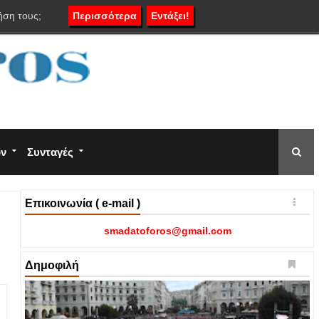
ήση τους;
Περισσότερα
Εντάξει!
ον
Συνταγές
Επικοινωνία ( e-mail )
smadatoforos@gmail.com
Δημοφιλή