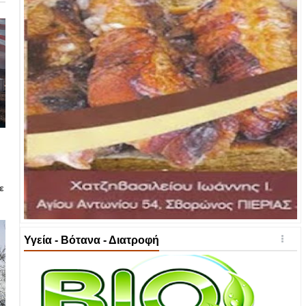
ε
Υγεία - Βότανα - Διατροφή