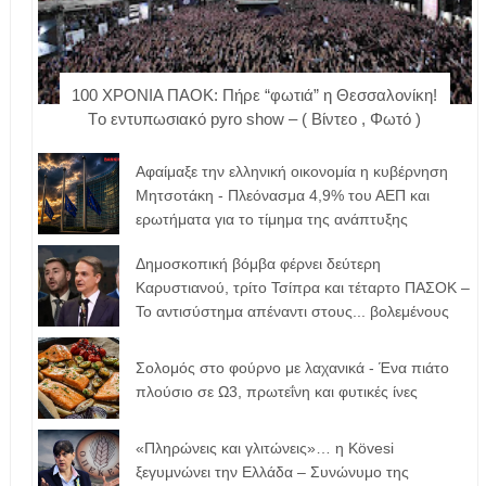
100 ΧΡΟΝΙΑ ΠΑΟΚ: Πήρε “φωτιά” η Θεσσαλονίκη!
Tο εντυπωσιακό pyro show – ( Βίντεο , Φωτό )
Αφαίμαξε την ελληνική οικονομία η κυβέρνηση
Μητσοτάκη - Πλεόνασμα 4,9% του ΑΕΠ και
ερωτήματα για το τίμημα της ανάπτυξης
Δημοσκοπική βόμβα φέρνει δεύτερη
Καρυστιανού, τρίτο Τσίπρα και τέταρτο ΠΑΣΟΚ –
Το αντισύστημα απέναντι στους... βολεμένους
Σολομός στο φούρνο με λαχανικά - Ένα πιάτο
πλούσιο σε Ω3, πρωτεΐνη και φυτικές ίνες
«Πληρώνεις και γλιτώνεις»… η Kövesi
ξεγυμνώνει την Ελλάδα – Συνώνυμο της