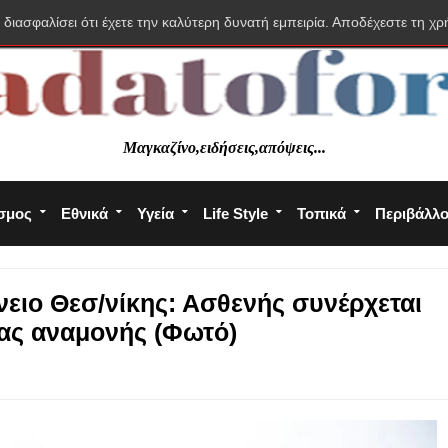
 διασφαλίσει ότι έχετε την καλύτερη δυνατή εμπειρία. Αποδέχεστε τη χρ
Μαγκαζίνο,ειδήσεις,απόψεις...
σμος
Εθνικά
Υγεία
Life Style
Τοπικά
Περιβάλλ
νειο Θεσ/νίκης: Ασθενής συνέρχεται
σας αναμονής (Φωτό)