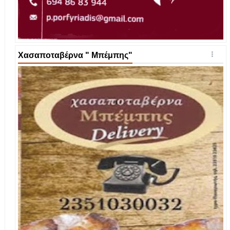
Χασαποταβέρνα " Μπέμπης"