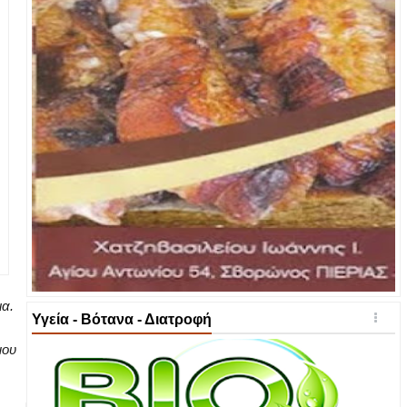
ια.
Υγεία - Βότανα - Διατροφή
μου