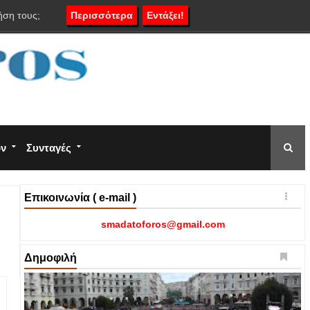
ήση τους;
Περισσότερα
Εντάξει!
ον
Συνταγές
Επικοινωνία ( e-mail )
smadatoforos@gmail.com
Δημοφιλή