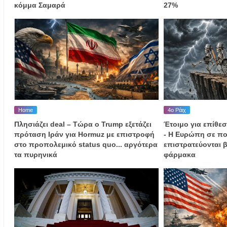
κόμμα Σαμαρά
27%
Home
4ο Ράιχ
Πλησιάζει deal – Τώρα ο Trump εξετάζει
Έτοιμο για επίθεσ
πρόταση Ιράν για Hormuz με επιστροφή
- Η Ευρώπη σε πο
στο προπολεμικό status quo... αργότερα
επιστρατεύονται β
τα πυρηνικά
φάρμακα