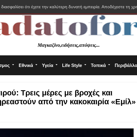
 διασφαλίσει ότι έχετε την καλύτερη δυνατή εμπειρία. Αποδέχεστε τη χρ
Μαγκαζίνο,ειδήσεις,απόψεις...
σμος
Εθνικά
Υγεία
Life Style
Τοπικά
Περιβάλλ
ρού: Τρεις μέρες με βροχές και
πηρεαστούν από την κακοκαιρία «Εμίλ»