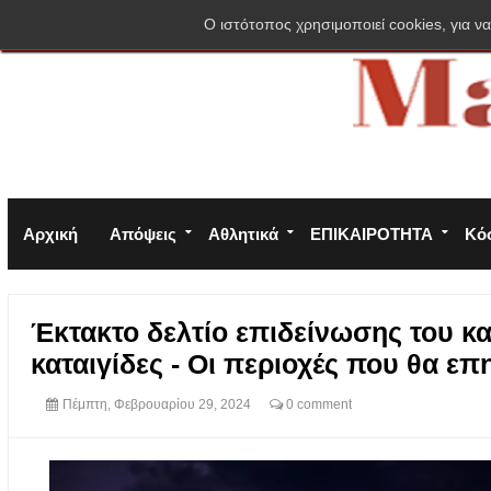
Σύνδεση
Πολιτική απορρήτου
Φόρμα επικοινωνίας
O ιστότοπος χρησιμοποιεί cookies, για να
Αρχική
Απόψεις
Αθλητικά
ΕΠΙΚΑΙΡΟΤΗΤΑ
Κό
Έκτακτο δελτίο επιδείνωσης του και
καταιγίδες - Οι περιοχές που θα ε
Πέμπτη, Φεβρουαρίου 29, 2024
0 comment