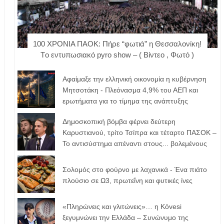
100 ΧΡΟΝΙΑ ΠΑΟΚ: Πήρε “φωτιά” η Θεσσαλονίκη!
Tο εντυπωσιακό pyro show – ( Βίντεο , Φωτό )
Αφαίμαξε την ελληνική οικονομία η κυβέρνηση
Μητσοτάκη - Πλεόνασμα 4,9% του ΑΕΠ και
ερωτήματα για το τίμημα της ανάπτυξης
Δημοσκοπική βόμβα φέρνει δεύτερη
Καρυστιανού, τρίτο Τσίπρα και τέταρτο ΠΑΣΟΚ –
Το αντισύστημα απέναντι στους... βολεμένους
Σολομός στο φούρνο με λαχανικά - Ένα πιάτο
πλούσιο σε Ω3, πρωτεΐνη και φυτικές ίνες
«Πληρώνεις και γλιτώνεις»… η Kövesi
ξεγυμνώνει την Ελλάδα – Συνώνυμο της