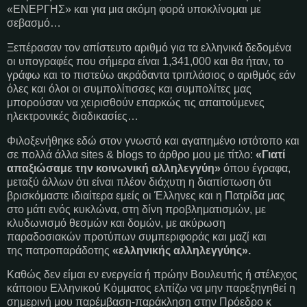
«ΕΝΕΡΓΗΣ» και για μια ακόμη φορά υποκλίνομαι με
σεβασμό…
Ξεπέρασαν τον απίστευτο αριθμό για τα ελληνικά δεδομένα
οι υπογραφές που σήμερα είναι 1,341,000 και θα ήταν, το
γράφω και το πιστεύω ακράδαντα τριπλάσιος ο αριθμός εάν
όλες και όλοι οι συμπολίτισσες και συμπολίτες μας
μπορούσαν να χειρισθούν επαρκώς τις απαιτούμενες
ηλεκτρονικές διαδικασίες…
Φιλοξενήθηκε εδώ στον γνωστό και αγαπημένο ιστότοπο και
σε πολλά άλλα
sites
&
blogs
το άρθρο μου με τίτλο:
«Γιατί
απαξιώσαμε την κοινωνική αλληλεγγύη»
όπου έγραφα,
μεταξύ άλλων ότι είναι πλέον διάχυτη η διαπίστωση ότι
βρισκόμαστε ιδιαίτερα εμείς οι Έλληνες και η Πατρίδα μας
στο μάτι ενός κυκλώνα, στη δίνη προβληματισμών, με
κλυδωνισμό θεσμών και δομών, με ακύρωση
παραδοσιακών προτύπων συμπεριφοράς και μαζί και
της
πατροπαράδοτης
«ελληνικής αλληλεγγύης».
Καθώς δεν είμαι εν ενεργεία ή πρώην Βουλευτής ή στέλεχος
κάποιου Ελληνικού Κόμματος ελπίζω να μην παρεξηγηθεί η
σημερινή μου παρέμβαση-παράκληση στην Πρόεδρο κ