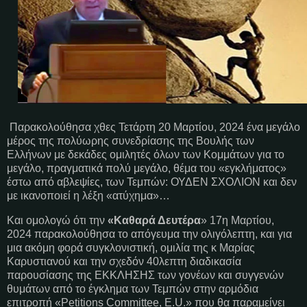
Παρακολούθησα χθες Τετάρτη 20 Μαρτίου, 2024 ένα μεγάλο
μέρος της πολύωρης συνεδρίασης της Βουλής των
Ελλήνων με δεκάδες ομιλητές όλων των Κομμάτων για το
μεγάλο, πραγματικά πολύ μεγάλο, θέμα του «εγκλήματος»
έστω από αβλεψίες, των Τεμπών: ΟΥΔΕΝ ΣΧΟΛΙΟΝ και δεν
με ικανοποιεί η λέξη «ατύχημα»…
Και ομολογώ ότι την
«Καθαρά Δευτέρα
» 17η Μαρτίου,
2024 παρακολούθησα το απόγευμα την ολιγόλεπτη, και για
μια ακόμη φορά συγκλονιστική, ομιλία της κ Μαρίας
Καρυστιανού και την σχεδόν 40λεπτη διαδικασία
παρουσίασης της ΕΚΚΛΗΣΗΣ των γονέων και συγγενών
θυμάτων από το έγκλημα των Τεμπών στην αρμόδια
επιτροπή «
Petitions
Committee
,
E
.
U
.» που θα παραμείνει