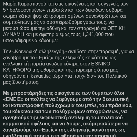
Μαρία Καρυστιανού και στις οικογένειες και συγγενείς των
57 δολοφονημένων επιβατών και των δεκάδων σοβαρά
σωματικά και ψυχικά τραυματισμένων συνανθρώπων και
συμπολιτών μας να συσπειρωθούμε γύρω τους, να
μετουσιώσουμε την οδύνη και τον σπαραγμό σε ΘΕΤΙΚΗ
ΔΥΝΑΜΗ και με αφετηρία εμάς τους 1,341,000 που
υπογράψαμε να κάνουμε:
Την «Κοινωνική αλληλεγγύη» αντίδοτο στην παρακμή, για να
ξαναβρούμε το «Εμείς» της ελληνικής κοινότητας ως
εναλλακτική πορεία ανόδου κόντρα στον ΕΘΝΙΚΟ
ΚΑΤΗΦΟΡΟ της φθοράς και της παρακμής όπου μας
οδηγούν επί δεκαετίες τώρα «τα παιχνίδια» του Πολιτικού
μας Συστήματος.
Με μπροστάρηδες τις οικογένειες των θυμάτων όλοι
«ΕΜΕΙΣ» οι πολίτες να ξεφύγουμε από την δεσμευτική
και καταστροφική πολυχρωμία του μπλε, του πράσινου,
του κόκκινου και των πολύχρωμων αποχρώσεων, να
αρνηθούμε την εκφυλιστική αντίληψη του πολιτικού -
κομματικού οφέλους και
ν
α δούμε, ακόμη καλύτερα να
ξαναβρούμε το «Εμείς» της ελληνικής κοινότητας ως
εναλλακτική πορεία στη φθορά και την παρακμή.