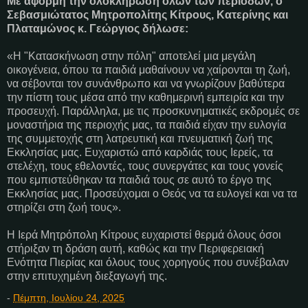
Με αφορμή την ολοκλήρωση όλων των περιόδων, ο
Σεβασμιώτατος Μητροπολίτης Κίτρους, Κατερίνης και
Πλαταμώνος κ. Γεώργιος δήλωσε:
«Η "Κατασκήνωση στην πόλη" αποτελεί μια μεγάλη
οικογένεια, όπου τα παιδιά μαθαίνουν να χαίρονται τη ζωή,
να σέβονται τον συνάνθρωπο και να γνωρίζουν βαθύτερα
την πίστη τους μέσα από την καθημερινή εμπειρία και την
προσευχή. Παράλληλα, με τις προσκυνηματικές εκδρομές σε
μοναστήρια της περιοχής μας, τα παιδιά είχαν την ευλογία
της συμμετοχής στη λατρευτική και πνευματική ζωή της
Εκκλησίας μας. Ευχαριστώ από καρδιάς τους Ιερείς, τα
στελέχη, τους εθελοντές, τους συνεργάτες και τους γονείς
που εμπιστεύθηκαν τα παιδιά τους σε αυτό το έργο της
Εκκλησίας μας. Προσεύχομαι ο Θεός να τα ευλογεί και να τα
στηρίζει στη ζωή τους».
Η Ιερά Μητρόπολη Κίτρους ευχαριστεί θερμά όλους όσοι
στήριξαν τη δράση αυτή, καθώς και την Περιφερειακή
Ενότητα Πιερίας και όλους τους χορηγούς που συνέβαλαν
στην επιτυχημένη διεξαγωγή της.
-
Πέμπτη, Ιουλίου 24, 2025