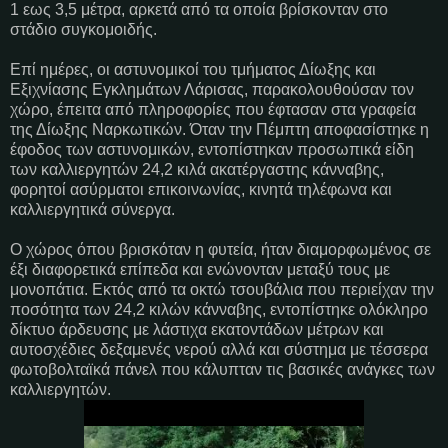
1 εως 3,5 μέτρα, αρκετά από τα οποία βρίσκονταν στο
στάδιο συγκομοιδής.
Επί ημέρες, οι αστυνομικοί του τμήματος Δίωξης και
Εξιχνίασης Εγκλημάτων Λάρισας, παρακολουθούσαν τον
χώρο, έπειτα από πληροφορίες που έφτασαν στα γραφεία
της Δίωξης Ναρκωτικών. Όταν την Πέμπτη αποφασίστηκε η
έφοδος των αστυνομικών, εντοπίστηκαν προσωπικά είδη
των καλλιεργητών 24,2 κιλά ακατέργαστης κάνναβης,
φορητοί ασύρματοι επικοινωνίας, κινητά τηλέφωνα και
καλλιεργητικά σύνεργα.
Ο χώρος όπου βρισκόταν η φυτεία, ήταν διαμορφωμένος σε
έξι διαφορετικά επίπεδα και ενώνονταν μεταξύ τους με
μονοπάτια. Εκτός από τα οκτώ τσουβάλια που περιείχαν την
ποσότητα των 24,2 κιλών κάνναβης, εντοπίστηκε ολόκληρο
δίκτυο άρδευσης με λάστιχα εκατοντάδων μέτρων και
αυτοσχέδιες δεξαμενές νερού αλλά και σύστημα με τέσσερα
φωτοβολταϊκά πάνελ που κάλυπταν τις βασικές ανάγκες των
καλλιεργητών.