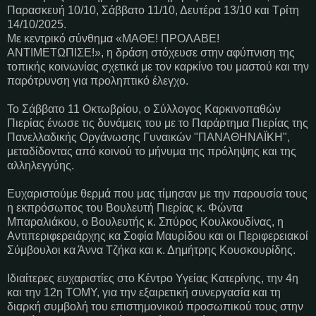
Παρασκευή 10/10, Σάββατο 11/10, Δευτέρα 13/10 και Τρίτη
14/10/2025.
Με κεντρικό σύνθημα «ΜΑΘΕ! ΠΡΟΛΑΒΕ!
ΑΝΤΙΜΕΤΩΠΙΣΕ!», η δράση στόχευσε στην αφύπνιση της
τοπικής κοινωνίας σχετικά με τον καρκίνο του μαστού και την
παρότρυνση για προληπτικό έλεγχο.
Το Σάββατο 11 Οκτωβρίου, ο Σύλλογος Καρκινοπαθών
Πιερίας ένωσε τις δυνάμεις του με το Παράρτημα Πιερίας της
Πανελλαδικής Οργάνωσης Γυναικών "ΠΑΝΑΘΗΝΑΪΚΗ",
μεταδίδοντας από κοινού το μήνυμα της πρόληψης και της
αλληλεγγύης.
Ευχαριστούμε θερμά που μας τίμησαν με την παρουσία τους
η εκπρόσωπος του Βουλευτή Πιερίας κ. Φώντα
Μπαραλιάκου, ο Βουλευτής κ. Σπύρος Κουλκουδίνας, η
Αντιπεριφερειάρχης κα Σοφία Μαυρίδου και οι Περιφερειακοί
Σύμβουλοι κα Άννα Τζήκα και κ. Δημήτρης Κουσκουρίδης.
Ιδιαίτερες ευχαριστίες στο Κέντρο Υγείας Κατερίνης, την 4η
και την 12η ΤΟΜΥ, για την εξαιρετική συνεργασία και τη
διαρκή συμβολή του επιστημονικού προσωπικού τους στην