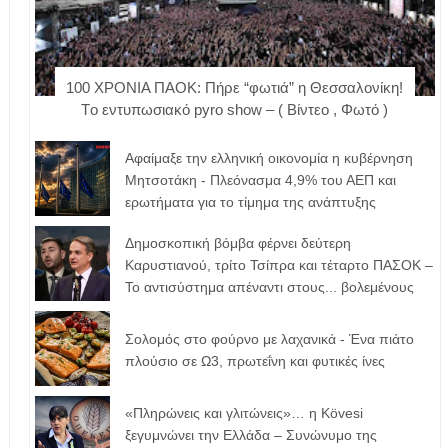
100 ΧΡΟΝΙΑ ΠΑΟΚ: Πήρε “φωτιά” η Θεσσαλονίκη!
Tο εντυπωσιακό pyro show – ( Βίντεο , Φωτό )
Αφαίμαξε την ελληνική οικονομία η κυβέρνηση
Μητσοτάκη - Πλεόνασμα 4,9% του ΑΕΠ και
ερωτήματα για το τίμημα της ανάπτυξης
Δημοσκοπική βόμβα φέρνει δεύτερη
Καρυστιανού, τρίτο Τσίπρα και τέταρτο ΠΑΣΟΚ –
Το αντισύστημα απέναντι στους... βολεμένους
Σολομός στο φούρνο με λαχανικά - Ένα πιάτο
πλούσιο σε Ω3, πρωτεΐνη και φυτικές ίνες
«Πληρώνεις και γλιτώνεις»… η Kövesi
ξεγυμνώνει την Ελλάδα – Συνώνυμο της