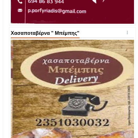
Χασαποταβέρνα " Μπέμπης"