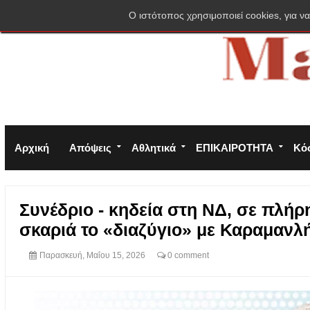
Σύνδεση
Πολιτική απορρήτου
Φόρμα επικοινωνίας
O ιστότοπος χρησιμοποιεί cookies, για να
Αρχική
Απόψεις
Αθλητικά
ΕΠΙΚΑΙΡΟΤΗΤΑ
Κό
Συνέδριο - κηδεία στη ΝΔ, σε πλή
σκαριά το «διαζύγιο» με Καραμανλή
Παρασκευή, Μαΐου 15, 2026
0 comment