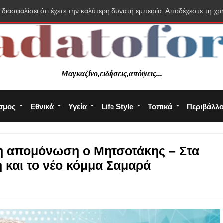
 διασφαλίσει ότι έχετε την καλύτερη δυνατή εμπειρία. Αποδέχεστε τη χρ
Μαγκαζίνο,ειδήσεις,απόψεις...
σμος
Εθνικά
Υγεία
Life Style
Τοπικά
Περιβάλλ
ρη απομόνωση ο Μητσοτάκης – Στα
 και το νέο κόμμα Σαμαρά