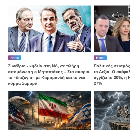
Home
Home
Συνέδριο - κηδεία στη ΝΔ, σε πλήρη
Πολιτικός σεισμός
απομόνωση ο Μητσοτάκης – Στα σκαριά
τα Δεξιά: Ο ακέφ
το «διαζύγιο» με Καραμανλή και το νέο
αγγίζει το 30%, η
κόμμα Σαμαρά
27%