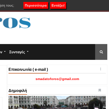
ήση τους;
Περισσότερα
Εντάξει!
ον
Συνταγές
Επικοινωνία ( e-mail )
smadatoforos@gmail.com
Δημοφιλή