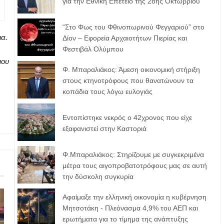
για την Εθνική Επέτειο της 28ης Οκτωβρίου
“Στο Φως του Φθινοπωρινού Φεγγαριού” στο
ια.
Δίον – Εφορεία Αρχαιοτήτων Πιερίας και
Φεστιβάλ Ολύμπου
μου
Φ. Μπαραλιάκος: Άμεση οικονομική στήριξη
στους κτηνοτρόφους που θανατώνουν τα
κοπάδια τους λόγω ευλογιάς
Εντοπίστηκε νεκρός ο 42χρονος που είχε
εξαφανιστεί στην Καστοριά
Φ.Μπαραλιάκος: Στηρίζουμε με συγκεκριμένα
μέτρα τους αιγοπροβατοτρόφoυς μας σε αυτή
την δύσκολη συγκυρία
Αφαίμαξε την ελληνική οικονομία η κυβέρνηση
Μητσοτάκη - Πλεόνασμα 4,9% του ΑΕΠ και
ερωτήματα για το τίμημα της ανάπτυξης