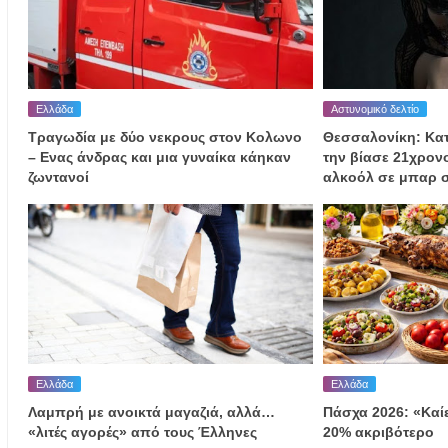
Ελλάδα
Αστυνομικό δελτίο
Τραγωδία με δύο νεκρους στον Κολωνο
Θεσσαλονίκη: Κα
– Ενας άνδρας και μια γυναίκα κάηκαν
την βίασε 21χρον
ζωντανοί
αλκοόλ σε μπαρ 
Ελλάδα
Ελλάδα
Λαμπρή με ανοικτά μαγαζιά, αλλά…
Πάσχα 2026: «Καίε
«λιτές αγορές» από τους Έλληνες
20% ακριβότερο