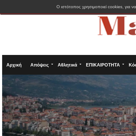
Σύνδεση
Πολιτική απορρήτου
Φόρμα επικοινωνίας
O ιστότοπος χρησιμοποιεί cookies, για να
Αρχική
Απόψεις
Αθλητικά
ΕΠΙΚΑΙΡΟΤΗΤΑ
Κό