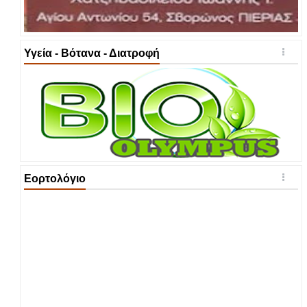
Υγεία - Βότανα - Διατροφή
Εορτολόγιο