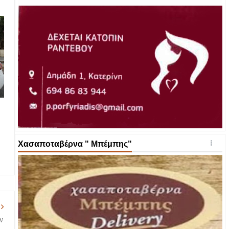
Χασαποταβέρνα " Μπέμπης"
ν