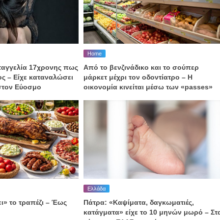
Home
ταγγελία 17χρονης πως
Από το βενζινάδικο και το σούπερ
ος – Είχε καταναλώσει
μάρκετ μέχρι τον οδοντίατρο – H
στον Εύοσμο
οικονομία κινείται μέσω των «passes»
Ελλάδα
ι» το τραπέζι – Έως
Πάτρα: «Καψίματα, δαγκωματιές,
κατάγματα» είχε το 10 μηνών μωρό – Στ