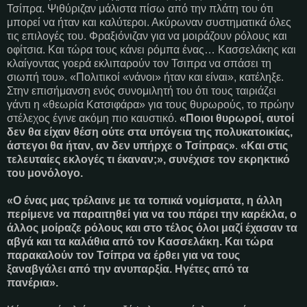
Τσίπρα. Ψιθύριζαν μάλιστα πίσω από την πλάτη του ότι
μπορεί να ήταν και καλύτεροι. Ακύρωναν συστηματικά όλες
τις επιλογές του. Φραξιόνιζαν για να μοιράζουν ρόλους και
οφίτσια. Και τώρα τους κάνει ρόμπα ένας… Κασσελάκης και
κλαίγοντας γοερά εκλιπαρούν τον Τσιπρα να σπάσει τη
σιωπή του». «Πολιτικοί «νάνοι» ήταν και είναι», κατέληξε.
Στην επισήμανση ενός συνομιλητή του ότι τους ταιριάζει
γάντι η «θεωρία Κατσιφάρα» για τους θυρωρούς, το πρώην
στέλεχος έγινε ακόμη πιο καυστικό.
«Ποιοι θυρωροί, αυτοί
δεν θα είχαν θέση ούτε στα υπόγεια της πολυκατοικίας,
άστεγοι θα ήταν, αν δεν υπήρχε ο Τσίπρας»
.
«Και στις
τελευταίες εκλογές τι έκαναν;», συνέχισε τον εκρηκτικό
του μονόλογο.
«O ένας μας τρέλαινε με τα τοπικά νομίσματα, η άλλη
περίμενε να παραιτηθεί για να του πάρει την καρέκλα, ο
άλλος μοίραζε ρόλους και στο τέλος όλοι μαζί έχασαν τα
αβγά και τα καλάθια από τον Κασσελάκη. Και τώρα
παρακαλούν τον Τσίπρα να έρθει για να τους
ξαναβγάλει από την ανυπαρξία. Ηγέτες από τα
πανέρια».