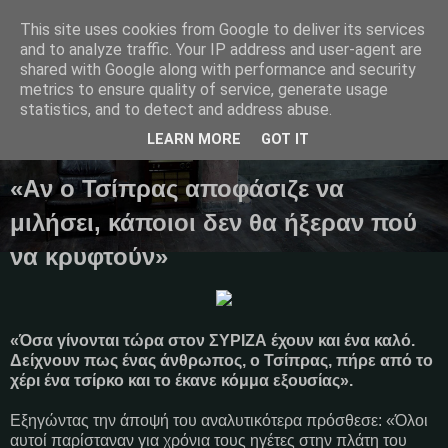
This site uses cookies from Google to deliver its services
and to analyze traffic. Your IP address and user-agent are
shared with Google along with performance and security
metrics to ensure quality of service, generate usage
Μαγκαζίνο,ειδήσεις,απόψεις...
statistics, and to detect and address abuse.
LEARN MORE
GOT IT
11 Νοεμβρίου 2023
«Aν ο Τσίπρας αποφάσιζε να
μιλήσει, κάποιοι δεν θα ήξεραν πού
να κρυφτούν»
«Όσα γίνονται τώρα στον ΣΥΡΙΖΑ έχουν και ένα καλό.
Δείχνουν πως ένας άνθρωπος, ο Τσίπρας, πήρε από το
χέρι ένα τσίρκο και το έκανε κόμμα εξουσίας».
Εξηγώντας την άποψή του αναλυτικότερα πρόσθεσε: «Όλοι
αυτοί παρίσταναν για χρόνια τους ηγέτες στην πλάτη του