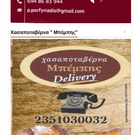
Χασαποταβέρνα " Μπέμπης"