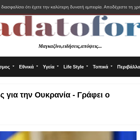
 διασφαλίσει ότι έχετε την καλύτερη δυνατή εμπειρία. Αποδέχεστε τη χρ
Μαγκαζίνο,ειδήσεις,απόψεις...
σμος
Εθνικά
Υγεία
Life Style
Τοπικά
Περιβάλλ
ς για την Ουκρανία - Γράφει ο