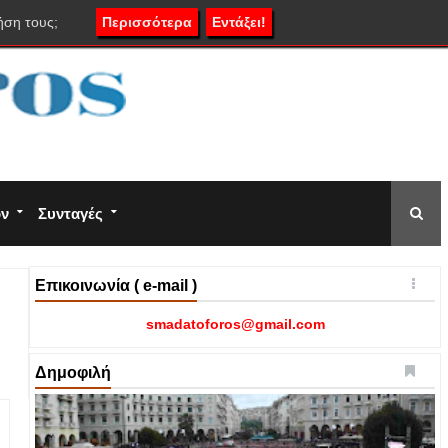
ήση τους;
Περισσότερα
Εντάξει!
ον
Συνταγές
Επικοινωνία ( e-mail )
smadatoforos@gmail.com
Δημοφιλή