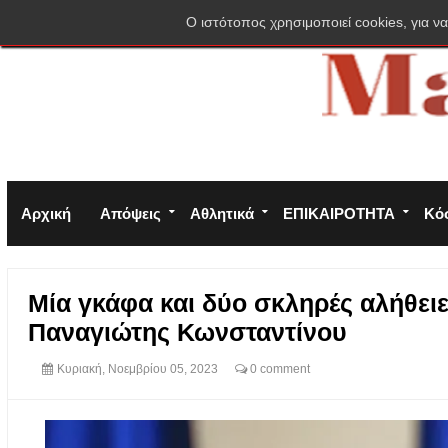
Σύνδεση
Πολιτική απορρήτου
Φόρμα επικοινωνίας
O ιστότοπος χρησιμοποιεί cookies, για να
Αρχική
Απόψεις
Αθλητικά
ΕΠΙΚΑΙΡΟΤΗΤΑ
Κό
Μία γκάφα και δύο σκληρές αλήθειε
Παναγιώτης Κωνσταντίνου
Κυριακή, Νοεμβρίου 05, 2023
0 comment