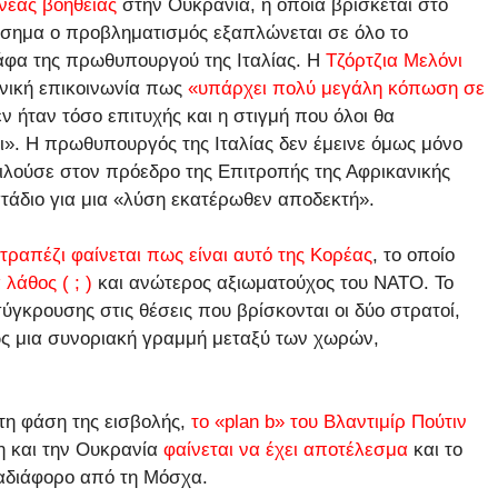
νέας βοήθειας
στην Ουκρανία, η οποία βρίσκεται στο
πίσημα ο προβληματισμός εξαπλώνεται σε όλο το
άφα της πρωθυπουργού της Ιταλίας. Η
Τζόρτζια Μελόνι
νική επικοινωνία πως
«υπάρχει πολύ μεγάλη κόπωση σε
 ήταν τόσο επιτυχής και η στιγμή που όλοι θα
». Η πρωθυπουργός της Ιταλίας δεν έμεινε όμως μόνο
ιλούσε στον πρόεδρο της Επιτροπής της Αφρικανικής
τάδιο για μια «λύση εκατέρωθεν αποδεκτή».
τραπέζι φαίνεται πως είναι αυτό της Κορέας
, το οποίο
λάθος ( ; )
και ανώτερος αξιωματούχος του ΝΑΤΟ. Το
γκρουσης στις θέσεις που βρίσκονται οι δύο στρατοί,
ς μια συνοριακή γραμμή μεταξύ των χωρών,
τη φάση της εισβολής,
το «plan b» του Βλαντιμίρ Πούτιν
η και την Ουκρανία
φαίνεται να έχει αποτέλεσμα
και το
 αδιάφορο από τη Μόσχα.