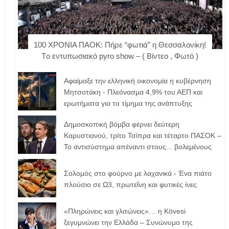
100 ΧΡΟΝΙΑ ΠΑΟΚ: Πήρε “φωτιά” η Θεσσαλονίκη!
Tο εντυπωσιακό pyro show – ( Βίντεο , Φωτό )
Αφαίμαξε την ελληνική οικονομία η κυβέρνηση
Μητσοτάκη - Πλεόνασμα 4,9% του ΑΕΠ και
ερωτήματα για το τίμημα της ανάπτυξης
Δημοσκοπική βόμβα φέρνει δεύτερη
Καρυστιανού, τρίτο Τσίπρα και τέταρτο ΠΑΣΟΚ –
Το αντισύστημα απέναντι στους... βολεμένους
Σολομός στο φούρνο με λαχανικά - Ένα πιάτο
πλούσιο σε Ω3, πρωτεΐνη και φυτικές ίνες
«Πληρώνεις και γλιτώνεις»… η Kövesi
ξεγυμνώνει την Ελλάδα – Συνώνυμο της