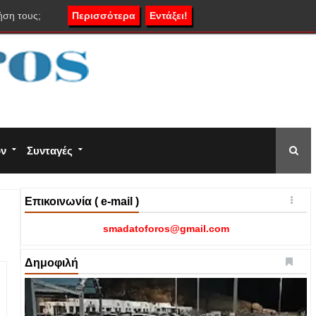
ήση τους;
Περισσότερα
Εντάξει!
ον
Συνταγές
Επικοινωνία ( e-mail )
smadatoforos@gmail.com
Δημοφιλή