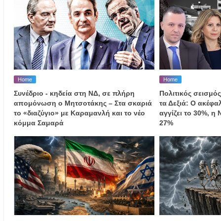
Home
Home
Συνέδριο - κηδεία στη ΝΔ, σε πλήρη
Πολιτικός σεισμός
απομόνωση ο Μητσοτάκης – Στα σκαριά
τα Δεξιά: Ο ακέφ
το «διαζύγιο» με Καραμανλή και το νέο
αγγίζει το 30%, η
κόμμα Σαμαρά
27%