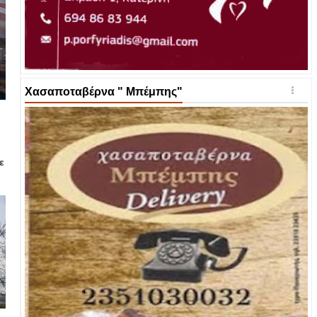
Χασαποταβέρνα " Μπέμπης"
ε