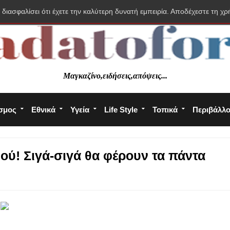
 διασφαλίσει ότι έχετε την καλύτερη δυνατή εμπειρία. Αποδέχεστε τη χρ
Μαγκαζίνο,ειδήσεις,απόψεις...
σμος
Εθνικά
Υγεία
Life Style
Τοπικά
Περιβάλλ
ού! Σιγά-σιγά θα φέρουν τα πάντα