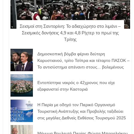
Σεισμοί στη Σαντορίνη: Το αδιαχώρητο στο λιμάνι –
Σεισμικές δονήσεις 4,9 και 4,8 Ρίχτερ το πρωί της
Τρίτης
Δημοσκοπική βόμβα φέρνει δεύτερη
Καρυστιανού, τρίτο Τσίπρα και τέταρτο ΠΑΣΟΚ –
Το αντισύστημα απέναντι στους... βολεμένους
Εντοπίστηκε νεκρός ο 42χρονος που είχε
εξαφανιστεί στην Καστοριά
Η Πιερία με οδηγό τον Πιερικό Οργανισμό
Τουριστική Ανάπτυξης και Προβολής ταξιδεύει
στις μεγάλες Διεθνείς Εκθέσεις Τουρισμού 2025
Μήνυμα Βουλευτή Πιερίας Φώντα Μπαραλιάκου