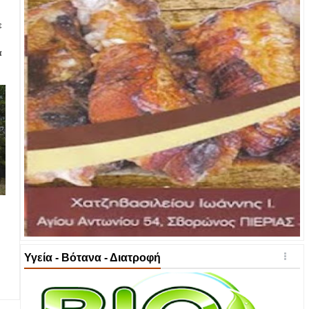
ε
α
Υγεία - Βότανα - Διατροφή