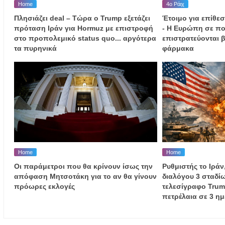
Home
4ο Ράιχ
Πλησιάζει deal – Τώρα ο Trump εξετάζει
Έτοιμο για επίθεσ
πρόταση Ιράν για Hormuz με επιστροφή
- Η Ευρώπη σε πο
στο προπολεμικό status quo... αργότερα
επιστρατεύονται β
τα πυρηνικά
φάρμακα
Home
Home
Οι παράμετροι που θα κρίνουν ίσως την
Ρυθμιστής το Ιράν
απόφαση Μητσοτάκη για το αν θα γίνουν
διαλόγου 3 σταδίω
πρόωρες εκλογές
τελεσίγραφο Trump
πετρέλαια σε 3 ημ