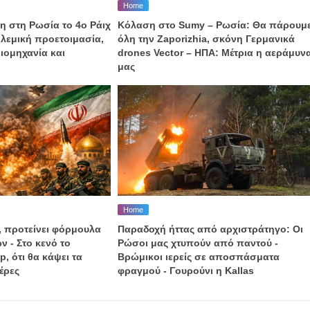
Home
η στη Ρωσία το 4ο Ράιχ
Κόλαση στο Sumy – Ρωσία: Θα πάρουμ
λεμική προετοιμασία,
όλη την Zaporizhia, σκόνη Γερμανικά
ιομηχανία και
drones Vector – ΗΠΑ: Μέτρια η αεράμυν
μας
Home
, προτείνει φόρμουλα
Παραδοχή ήττας από αρχιστράτηγο: Οι
ν - Στο κενό το
Ρώσοι μας χτυπούν από παντού -
, ότι θα κάψει τα
Βρώμικοι ιερείς σε αποσπάσματα
έρες
φραγμού - Γουρούνι η Kallas