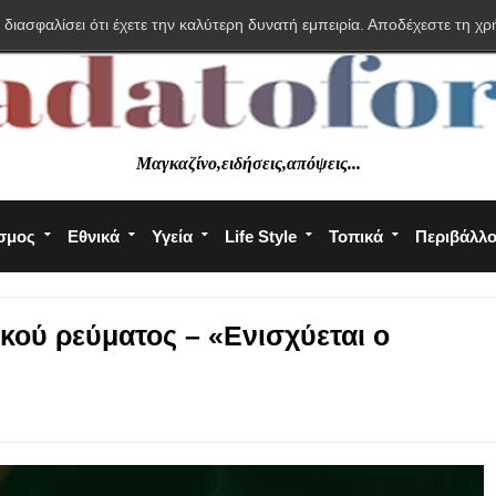
 διασφαλίσει ότι έχετε την καλύτερη δυνατή εμπειρία. Αποδέχεστε τη χρ
Μαγκαζίνο,ειδήσεις,απόψεις...
σμος
Εθνικά
Υγεία
Life Style
Τοπικά
Περιβάλλ
ικού ρεύματος – «Ενισχύεται ο