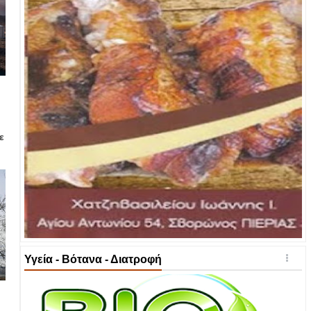
ε
Υγεία - Βότανα - Διατροφή