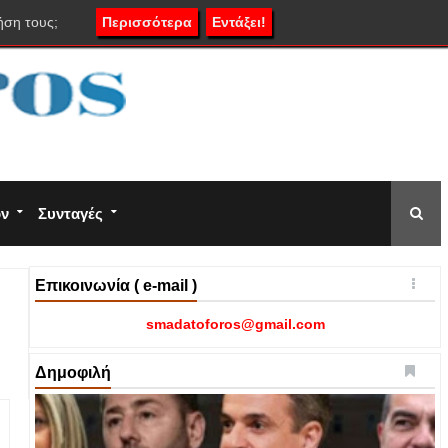
ήση τους;
Περισσότερα
Εντάξει!
ον
Συνταγές
Επικοινωνία ( e-mail )
smadatoforos@gmail.com
Δημοφιλή