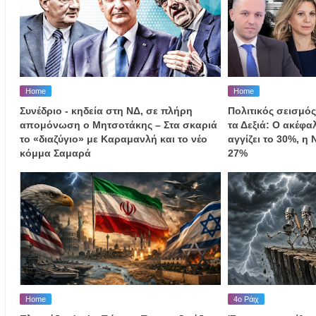
Home
Home
Συνέδριο - κηδεία στη ΝΔ, σε πλήρη
Πολιτικός σεισμός
απομόνωση ο Μητσοτάκης – Στα σκαριά
τα Δεξιά: Ο ακέφ
το «διαζύγιο» με Καραμανλή και το νέο
αγγίζει το 30%, η
κόμμα Σαμαρά
27%
Home
4ο Ράιχ