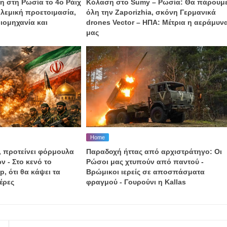
η στη Ρωσία το 4ο Ράιχ
Κόλαση στο Sumy – Ρωσία: Θα πάρουμ
λεμική προετοιμασία,
όλη την Zaporizhia, σκόνη Γερμανικά
ιομηχανία και
drones Vector – ΗΠΑ: Μέτρια η αεράμυν
μας
Home
, προτείνει φόρμουλα
Παραδοχή ήττας από αρχιστράτηγο: Οι
ν - Στο κενό το
Ρώσοι μας χτυπούν από παντού -
, ότι θα κάψει τα
Βρώμικοι ιερείς σε αποσπάσματα
έρες
φραγμού - Γουρούνι η Kallas