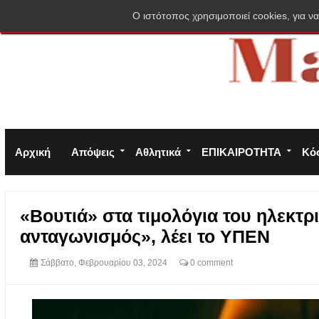
Σύνδεση
Πολιτική απορρήτου
Φόρμα επικοινωνίας
O ιστότοπος χρησιμοποιεί cookies, για να
Αρχική
Απόψεις
Αθλητικά
ΕΠΙΚΑΙΡΟΤΗΤΑ
Κό
«Βουτιά» στα τιμολόγια του ηλεκτρ
ανταγωνισμός», λέει το ΥΠΕΝ
Σάββατο, Φεβρουαρίου 03, 2024
0 comment