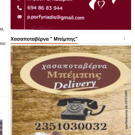
ια.
Χασαποταβέρνα " Μπέμπης"
μου