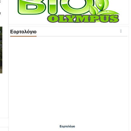
ε
α
Εορτολόγιο
Εορτολόγιο