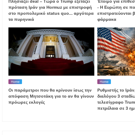
Πλησιάζει deal – Τώρα ο Trump εξετάζει
Έτοιμο για επίθεσ
πρόταση Ιράν για Hormuz με επιστροφή
- Η Ευρώπη σε πο
στο προπολεμικό status quo... αργότερα
επιστρατεύονται β
τα πυρηνικά
φάρμακα
Home
Home
Οι παράμετροι που θα κρίνουν ίσως την
Ρυθμιστής το Ιράν
απόφαση Μητσοτάκη για το αν θα γίνουν
διαλόγου 3 σταδίω
πρόωρες εκλογές
τελεσίγραφο Trump
πετρέλαια σε 3 ημ