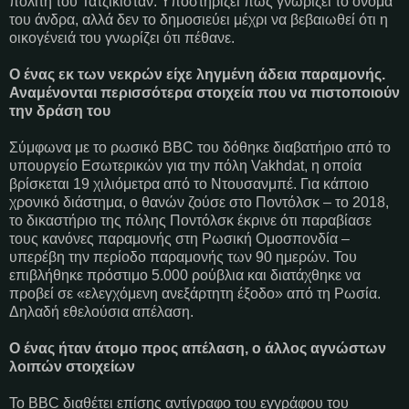
πολίτη του Τατζικιστάν. Υποστηρίζει πως γνωρίζει το όνομα
του άνδρα, αλλά δεν το δημοσιεύει μέχρι να βεβαιωθεί ότι η
οικογένειά του γνωρίζει ότι πέθανε.
Ο ένας εκ των νεκρών είχε ληγμένη άδεια παραμονής.
Αναμένονται περισσότερα στοιχεία που να πιστοποιούν
την δράση του
Σύμφωνα με το ρωσικό BBC του δόθηκε διαβατήριο από το
υπουργείο Εσωτερικών για την πόλη Vakhdat, η οποία
βρίσκεται 19 χιλιόμετρα από το Ντουσανμπέ. Για κάποιο
χρονικό διάστημα, ο θανών ζούσε στο Ποντόλσκ – το 2018,
το δικαστήριο της πόλης Ποντόλσκ έκρινε ότι παραβίασε
τους κανόνες παραμονής στη Ρωσική Ομοσπονδία –
υπερέβη την περίοδο παραμονής των 90 ημερών. Του
επιβλήθηκε πρόστιμο 5.000 ρούβλια και διατάχθηκε να
προβεί σε «ελεγχόμενη ανεξάρτητη έξοδο» από τη Ρωσία.
Δηλαδή εθελούσια απέλαση.
Ο ένας ήταν άτομο προς απέλαση, ο άλλος αγνώστων
λοιπών στοιχείων
Το BBC διαθέτει επίσης αντίγραφο του εγγράφου του