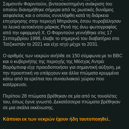
Σαμσιντίν Φαριντούνι, βιντεοσκοπημένη ανάκριση του
οποίου διανεμήθηκε σήμερα από τις ρωσικές δυνάμεις
ασφαλείας και ο οποίος συνελήφθη κατά τη διάρκεια
επιχείρησης στην περιοχή Μπριάνσκ, όπου πυροβόλησαν
το λευκό αυτοκίνητο μάρκας Ρενό της άνω φωτογραφίας
από την εφαρμογή X. Ο Φαριντούνι γεννήθηκε στις 17
Σεπτεμβρίου 1998, έλαβε το σημερινό του διαβατήριο στο
Τατζικιστάν το 2021 και είχε ισχύ μέχρι το 2031.
Ο αριθμός των νεκρών ανήλθε σε 150 σύμφωνα με το BBC
και ο κυβερνήτης της περιοχής της Μόσχας Αντρέι
Βορόμπιοφ είχε προειδοποιήσει για σημαντική αύξηση, με
την προοπτική να υπάρχουν και άλλα πτώματα κρυμμένα
κάτω από τα ερείπια του συναυλιακού χώρου που
κατέρρευσε.
Περίπου 28 πτώματα βρέθηκαν σε μία από τις τουαλέτες
του, όπως έγινε γνωστό. Δεκατέσσερα πτώματα βρέθηκαν
σε μια σκάλα εκκένωσης.
Κάποιοι εκ των νεκρών έχουν ήδη ταυτοποιηθεί..