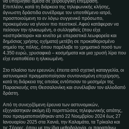
να υποβληθεί άμεσα σε χειρουργική επέμβαση.
Επιπλέον, κατά τη διάρκεια της τηλεφωνικής κλήσης,
άγνωστη δράστιδα συνέδραμε τον υποτιθέμενο ιατρό,
προσποιούμενη το εν λόγω συγγενικό πρόσωπο,
προκειμένου να γίνουν πιο πειστικοί. Αφού κατάφεραν να
πείσουν την ηλικιωμένη, ο συλληφθείς (που είχε
«εισπράκτορα» και κινείτο με υπεραστικά λεωφορεία και
δημόσιας χρήσης οχήματα) μετέβη σε προκαθορισμένο
σημείο της πόλης, όπου παρέλαβε το χρηματικό ποσό των
4.350 ευρώ, χρυσαφικά – κοσμήματα και μια χρυσή λίρα που
είχε εναποθέσει η ηλικιωμένη.
Στο πλαίσιο των ερευνών, έπειτα από σχετική καταγγελία, οι
αστυνομικοί πραγματοποίησαν συντονισμένη επιχείρηση,
κατά τη διάρκεια της οποίας εντόπισαν το μεσημέρι της
Παρασκευής στη Θεσσαλονίκη και συνέλαβαν τον αλλοδαπό
δράστη.
Από τη συνεχιζόμενη έρευνα των αστυνομικών,
εξιχνιάστηκαν ακόμη έξι περιπτώσεις τηλεφωνικής απάτης,
που πραγματοποιήθηκαν από 22 Νοεμβρίου 2024 έως 27
Ιανουαρίου 2025 στα Χανιά, την Καλαμάτα, τα Τρίκαλα και
τις Σέρρες, όπου με την ίδια μεθοδολογία, οι παραπάνω