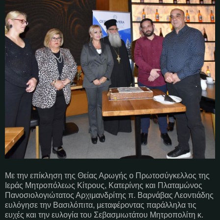
Με την επίκληση της Θείας Αρωγής ο Πρωτοσύγκελλος της
Ιεράς Μητροπόλεως Κίτρους, Κατερίνης και Πλαταμώνος
Πανοσιολογιώτατος Αρχιμανδρίτης π. Βαρνάβας Λεοντιάδης
ευλόγησε την Βασιλόπιτα, μεταφέροντας παράλληλα τις
ευχές και την ευλογία του Σεβασμιωτάτου Μητροπολίτη κ.