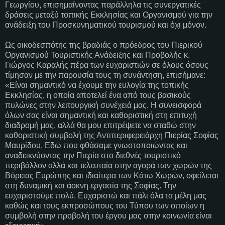
Γεωργίου, επισημαίνοντας παράλληλα τις συνεργατικές
δράσεις μεταξύ τοπικής Εκκλησίας και Οργανισμού για την
ανάδειξη του Προσκυνηματικού τουρισμού και όχι μόνον.
Ως οικοδεσπότης της βραδιάς ο πρόεδρος του Πιερικού
Οργανισμού Τουριστικής Ανάδειξης και Προβολής κ.
Γιώργος Καραλής πέρα των ευχαριστιών σε όλους όσους
τίμησαν με την παρουσία τους τη συνάντηση, επισήμανε:
«Είναι σημαντικό να έχουμε την ευλογία της τοπικής
Εκκλησίας, η οποία αποτελεί ένα από τους βασικούς
πυλώνες στην λειτουργική συνέχειά μας. Η συνεισφορά
όλων σας είναι σημαντική και καθοριστική στη επιτυχή
διαδρομή μας, αλλά θα μου επιτρέψετε να σταθώ στην
καθοριστική συμβολή της Αντιπεριφερειάρχη Πιερίας Σοφίας
Μαυρίδου. Εδώ που φθάσαμε γνωστοποιώντας και
αναδεικνύοντας την Πιερία στο διεθνές τουριστικό
περιβάλλον αλλά και τελευταία στην αγορά των χωρών της
Βόρειας Ευρώπης και ιδιαίτερα των Κάτω Χωρών, οφείλεται
στη δυναμική και άοκνη εργασία της Σοφίας. Την
ευχαριστούμε πολύ. Ευχαριστώ και πάλι όλα τα μέλη μας
καθώς και τους εκπροσώπους του Τύπου των οποίων η
συμβολή στην προβολή του έργου μας στην κοινωνία είναι