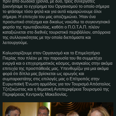
πριν από δώδεκα χρόνια, με δύο, τρεις συνεργάτες
ξεκινήσαμε το εγχείρημα του Οργανισμού το οποίο σήμερα
το φτάσαμε τόσο ψηλά και για αυτό καμαρώνουμε όλοι
σήμερα. Η επιτυχία του μας αποζημιώνει. Ήταν ένα
προσωπικό στοίχημα και δικαίως νοιώθω το συγκινησιακό
φορτίο της πρωτοβουλίας, καθότι ο Π.Ο.Τ.Α.Π. πλέον
καταξιώνεται στο διεθνές τουριστικό περιβάλλον, απόρροια
της συλλογικότητας με την οποία διεπόμαστε και
λειτουργούμε.
Καλωσορίζουμε στον Οργανισμό και το Επιμελητήριο
Πιερίας που πλέον με την παρουσία του θα συμμετέχει
ενεργά και ο επιχειρηματικός κόσμος, αναγκαίος στην ακόμα
επιτυχία της προσπάθειάς μας. Υπενθυμίζω για μια ακόμα
φορά ότι δίπλα μας βρίσκεται ως αρωγός και
συμπαραστάτης στις επιλογές μας ο Επίτροπός στην
Ευρωπαϊκή Ένωση αρμόδιος για τον Τουρισμό Απόστολος
Τζιτζικώστας και η θεματική Αντιπεριφέρεια Τουρισμού της
Περιφέρειας Κεντρικής Μακεδονίας.