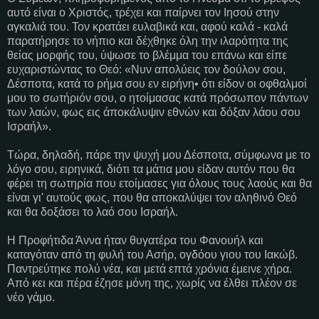
αυτό είναι ο Χριστός, τρέχει και παίρνει τον Ιησού στην
αγκαλιά του. Τον κρατάει ευλαβικά και, αφού καλά - καλά
παρατήρησε το νήπιο και δέχθηκε όλη την ιλαρότητα της
θείας μορφής του, ύψωσε το βλέμμα του επάνω και είπε
ευχαριστώντας το Θεό: «Νυν απολύεις τον δούλον σου,
Δέσποτα, κατά το ρήμα σου εν ειρήνη• ότι είδον οι οφθαλμοί
μου το σωτήριόν σου, ο ητοίμασας κατά πρόσωπον πάντων
των λαών, φως εις άποκάλυψιν εθνών και δόξαν λάου σου
Ισραήλ».
Τώρα, δηλαδή, πάρε την ψυχή μου Δέσποτα, σύμφωνα με το
λόγο σου, ειρηνικά, διότι τα μάτια μου είδαν αυτόν που θα
φέρει τη σωτηρία που ετοίμασες για όλους τους λαούς και θα
είναι γι' αυτούς φως, που θα αποκαλύψει τον αληθινό Θεό
και θα δοξάσει το λαό σου Ισραήλ.
Η Προφήτιδα Άννα ήταν θυγατέρα του Φανουήλ και
καταγόταν από τη φυλή του Ασήρ, ογδόου γιου του Ιακώβ.
Παντρεύτηκε πολύ νέα, και μετά επτά χρόνια έμεινε χήρα.
Από κει και πέρα έζησε μόνη της, χωρίς να έλθει πλέον σε
νέο γάμο.