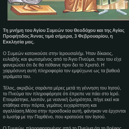
Τη μνήμη του Αγίου Συμεών του Θεοδόχου και της Αγίας
Προφήτιδος Άννας τιμά σήμερα, 3 Φεβρουαρίου, η
Εκκλησία μας.
Ο Συμεών κατοικούσε στην Ιερουσαλήμ. Ήταν δίκαιος,
ευλαβής και φωτισμένος από το Άγιο Πνεύμα, που του είχε
φανερώσει ότι δε θα πέθαινε πριν δει το Χριστό. Η
χαρμόσυνη αυτή πληροφορία τον εμψύχωνε ως τα βαθειά
γεράματα του.
Τέλος, ακριβώς σαράντα μέρες μετά τη γέννηση του Ιησού,
το Πνεύμα τον πληροφόρησε ότι έπρεπε να πάει στο Ιερό.
Ετοιμάστηκε, λοιπόν, με νεανική ζωηρότητα, πήγε εκεί και
στάθηκε στην πόρτα, γεμάτος ευχαρίστηση και
αγαλλίαση.Μέσα στην προσδοκία αυτή, φάνηκαν να έρχονται
ο Ιωσήφ με την Παρθένο, που κρατούσε τον Ιησού.
Ο Συμεών, πληροφορημένος από το Πνεύμα ότι το βρέφος