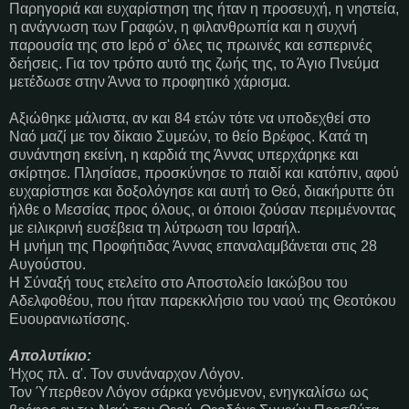
Παρηγοριά και ευχαρίστηση της ήταν η προσευχή, η νηστεία,
η ανάγνωση των Γραφών, η φιλανθρωπία και η συχνή
παρουσία της στο Ιερό σ' όλες τις πρωινές και εσπερινές
δεήσεις. Για τον τρόπο αυτό της ζωής της, το Άγιο Πνεύμα
μετέδωσε στην Άννα το προφητικό χάρισμα.
Αξιώθηκε μάλιστα, αν και 84 ετών τότε να υποδεχθεί στο
Ναό μαζί με τον δίκαιο Συμεών, το θείο Βρέφος. Κατά τη
συνάντηση εκείνη, η καρδιά της Άννας υπερχάρηκε και
σκίρτησε. Πλησίασε, προσκύνησε το παιδί και κατόπιν, αφού
ευχαρίστησε και δοξολόγησε και αυτή το Θεό, διακήρυττε ότι
ήλθε ο Μεσσίας προς όλους, οι όποιοι ζούσαν περιμένοντας
με ειλικρινή ευσέβεια τη λύτρωση του Ισραήλ.
Η μνήμη της Προφήτιδας Άννας επαναλαμβάνεται στις 28
Αυγούστου.
Η Σύναξή τους ετελείτο στο Αποστολείο Ιακώβου του
Αδελφοθέου, που ήταν παρεκκλήσιο του ναού της Θεοτόκου
Ευουρανιωτίσσης.
Απολυτίκιο:
Ήχος πλ. α'. Τον συνάναρχον Λόγον.
Τον Ύπερθεον Λόγον σάρκα γενόμενον, ενηγκαλίσω ως