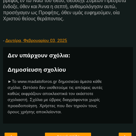
βρέφος εν τω Ναώ του Θεού, Θεοδόχε Συμεών Πρεσβύτα
ένδοξε, όθεν και Άννα η σεπτή, ανθομολόγησιν αυτώ,
προσήγαγεν ως Προφήτις, όθεν υμάς ευφημούμεν, οία
Χριστού θείους θεράποντος.
-
Δευτέρα, Φεβρουαρίου 03, 2025
Δεν υπάρχουν σχόλια:
Δημοσίευση σχολίου
►Το www.madatoforos.gr δημοσιεύει άμεσα κάθε
σχόλιο. Ωστόσο δεν υιοθετούμε τις απόψεις αυτές
καθώς εκφράζουν αποκλειστικά τον εκάστοτε
σχολιαστή. Σχόλια με ύβρεις διαγράφονται χωρίς
προειδοποίηση. Χρήστες που δεν τηρούν τους
όρους χρήσης αποκλείονται.