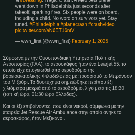
🚨
#Breaking
: Tragic Crash: A Med Jets plane
went down in Philadelphia just seconds after
takeoff, sparking fires. Six people were on board,
including a child. No word on survivors yet. Stay
tuned.
#Philadelphia
#planecrash
#crashvideo
pic.twitter.com/aN6ET16ntV
— wwn_first (@wwn_first)
February 1, 2025
Σύμφωνα με την Ομοσπονδιακή Υπηρεσία Πολιτικής
Αεροπορίας (FAA), το αεροσκάφος ήταν ένα Learjet 55, το
οποίο είχε απογειωθεί από αεροδρόμιο της
βορειοανατολικής Φιλαδέλφειας με προορισμό το Μπράνσον
του Μιζούρι. Το δυστύχημα σημειώθηκε περίπου έξι
χιλιόμετρα μακριά από το αεροδρόμιο, λίγο μετά τις 18:30
(τοπική ώρα, 01:30 ώρα Ελλάδας).
Και οι έξι επιβαίνοντες, που είναι νεκροί, σύμφωνα με την
εταιρεία Jet Rescue Air Ambulance στην οποία ανήκε το
αεροσκάφος, ήταν Μεξικανοί.