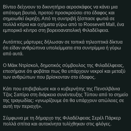
Βίντεο δείχνουν το δικινητήριο αεροσκάφος να κάνει μια
απότομη βουτιά, προτού προσκρούσει στο έδαφος και
σημειωθεί έκρηξη. Από τη συντριβή ξέσπασε φωτιά σε
πολλά κτίρια και οχήματα γύρω από το Roosevelt Mall, ένα
εμπορικό κέντρο στη βορειοανατολική Φιλαδέλφεια.
Αυτόπτες μάρτυρες δήλωσαν σε τοπικά τηλεοπτικά δίκτυα
ότι είδαν ανθρώπινα υπολείμματα στα συντρίμμια ή γύρω
από αυτά.
Ο Μάικ Ντρίσκολ, δημοτικός σύμβουλος της Φιλαδέλφειας,
επεσήμανε ότι φοβάται πως θα υπάρχουν νεκροί και μεταξύ
των ανθρώπων που βρίσκονταν στο έδαφος.
Κάτι που επιβεβαίωσε και ο κυβερνήτης της Πενσιλβάνια
Τζος Σαπίρο στη διάρκεια συνέντευξης Τύπου από το σημείο
της τραγωδίας: «γνωρίζουμε ότι θα υπάρχουν απώλειες σε
αυτή την περιοχή».
Σύμφωνα με τη δήμαρχο της Φιλαδέλφειας Σερέλ Πάρκερ
πολλά σπίτια και αυτοκίνητα τυλίχθηκαν στις φλόγες.