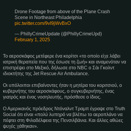
Drone Footage from above of the Plane Crash
Scene in Northeast Philadelphia
pic.twitter.com/9vI9jWvBxO
— PhillyCrimeUpdate (@PhillyCrimeUpd)
February 1, 2025
Το αεροσκάφος μετέφερε ένα κορίτσι «το οποίο είχε λάβει
ιατρική θεραπεία που της έσωσε τη ζωή» και αναμενόταν να
επιστρέψει στο Μεξικό, δήλωσε στο NBC ο Σάι Γκολντ
ιδιοκτήτης της Jet Rescue Air Ambulance.
Οι υπόλοιποι επιβαίνοντες ήταν η μητέρα του κοριτσιού, ο
κυβερνήτης του αεροσκάφους, ο συγκυβερνήτης, ένας
γιατρός και ένας νοσηλευτής, πρόσθεσε ο ίδιος.
Ο Αμερικανός πρόεδρος Ντόναλντ Τραμπ έγραψε στο Truth
Social ότι είναι «πολύ λυπηρό να βλέπω το αεροπλάνο να
πέφτει στη Φιλαδέλφεια της Πενσιλβάνια. Και άλλες αθώες
ψυχές χάθηκαν».