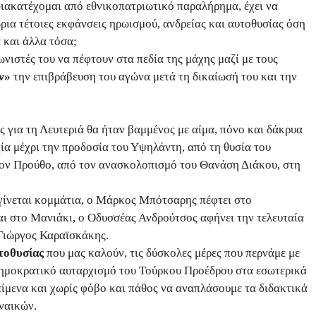
διακατέχομαι από εθνικοπατριωτικό παραλήρημα, έχει να
ρια τέτοιες εκφάνσεις ηρωισμού, ανδρείας και αυτοθυσίας όση
 και άλλα τόσα;
νιστές του να πέφτουν στα πεδία της μάχης μαζί με τους
ν»
την επιβράβευση του αγώνα μετά τη δικαίωσή του και την
 για τη Λευτεριά θα ήταν βαμμένος με αίμα, πόνο και δάκρυα
α μέχρι την προδοσία του Υψηλάντη, από τη θυσία του
ον Προύθο, από τον ανασκολοπισμό του Θανάση Διάκου, στη
γίνεται κομμάτια, ο Μάρκος Μπότσαρης πέφτει στο
 στο Μανιάκι, ο Οδυσσέας Ανδρούτσος αφήνει την τελευταία
 Γιώργος Καραϊσκάκης.
υτοθυσίας
που μας καλούν, τις δύσκολες μέρες που περνάμε με
δημοκρατικό αυταρχισμό του Τούρκου Προέδρου στα εσωτερικά
είμενα και χωρίς φόβο και πάθος να αναπλάσουμε τα διδακτικά
ναικών.