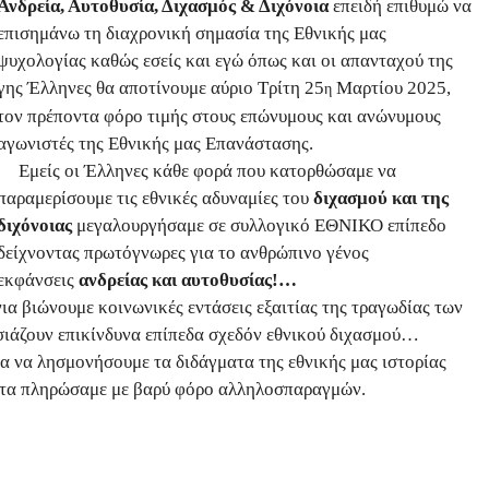
Ανδρεία, Αυτοθυσία, Διχασμός & Διχόνοια
επειδή επιθυμώ να
επισημάνω τη διαχρονική σημασία της Εθνικής μας
ψυχολογίας καθώς εσείς και εγώ όπως και οι απανταχού της
γης Έλληνες θα αποτίνουμε αύριο Τρίτη 25
Μαρτίου 2025,
η
τον πρέποντα φόρο τιμής στους επώνυμους και ανώνυμους
αγωνιστές της Εθνικής μας Επανάστασης.
Εμείς οι Έλληνες κάθε φορά που κατορθώσαμε να
παραμερίσουμε τις εθνικές αδυναμίες του
διχασμού και της
διχόνοιας
μεγαλουργήσαμε σε συλλογικό ΕΘΝΙΚΟ επίπεδο
δείχνοντας πρωτόγνωρες για το ανθρώπινο γένος
εκφάνσεις
ανδρείας και αυτοθυσίας!…
ια βιώνουμε κοινωνικές εντάσεις εξαιτίας της τραγωδίας των
ησιάζουν επικίνδυνα επίπεδα σχεδόν εθνικού διχασμού…
α να λησμονήσουμε τα διδάγματα της εθνικής μας ιστορίας
ι τα πληρώσαμε με βαρύ φόρο αλληλοσπαραγμών.