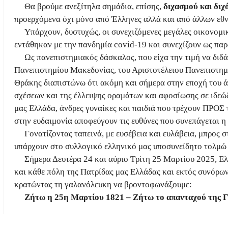
Θα βρούμε ανεξίτηλα σημάδια, επίσης,
διχασμού και διχ
προερχόμενα όχι μόνο από Έλληνες αλλά και από άλλων εθν
Υπάρχουν, δυστυχώς, οι συνεχιζόμενες μεγάλες οικονομι
εντάθηκαν με την πανδημία
covid
-19 και συνεχίζουν ως π
Ως πανεπιστημιακός δάσκαλος, που είχα την τιμή να διδά
Πανεπιστημίου Μακεδονίας, του Αριστοτέλειου Πανεπιστημ
Θράκης διαπιστώνω ότι ακόμη και σήμερα στην εποχή του 
σχέσεων και της έλλειψης οραμάτων και αφοσίωσης σε ιδεώ
μας Ελλάδα, άνδρες γυναίκες και παιδιά που τρέχουν ΠΡΟΣ
στην ευδαιμονία αποφεύγουν τις ευθύνες που συνεπάγεται 
Γονατίζοντας ταπεινά, με ευσέβεια και ευλάβεια, μπρος
υπάρχουν στο συλλογικό ελληνικό μας υποσυνείδητο τολμώ
Σήμερα Δευτέρα 24 και αύριο Τρίτη 25 Μαρτίου 2025, Ε
και κάθε πόλη της Πατρίδας μας Ελλάδας και εκτός συνόρω
κρατώντας τη γαλανόλευκη να βροντοφωνάξουμε:
Ζήτω η 25η Μαρτίου 1821 – Ζήτω το απανταχού της 