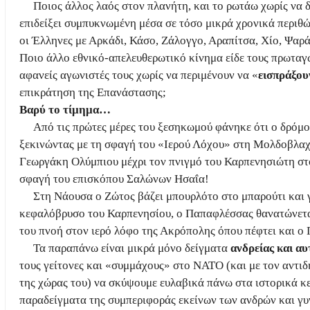
Ποιος άλλος λαός στον πλανήτη, και το ρωτάω χωρίς να 
επιδείξει συμπυκνωμένη μέσα σε τόσο μικρά χρονικά περιθώ
οι Έλληνες με Αρκάδι, Κάσο, Ζάλογγο, Αραπίτσα, Χίο, Ψαρά
Ποιο άλλο εθνικό-απελευθερωτικό κίνημα είδε τους πρωταγω
αφανείς αγωνιστές τους χωρίς να περιμένουν να «
εισπράξου
επικράτηση της Επανάστασης;
Βαρύ το τίμημα…
Από τις πρώτες μέρες του ξεσηκωμού φάνηκε ότι ο δρόμος
ξεκινώντας με τη σφαγή του «Ιερού Λόχου» στη Μολδοβλαχί
Γεωργάκη Ολύμπιου μέχρι τον πνιγμό του Καρπενησιώτη στ
σφαγή του επισκόπου Σαλώνων Ησαΐα!
Στη Νάουσα ο Ζώτος βάζει μπουρλότο στο μπαρούτι και 
κεφαλόβρυσο του Καρπενησίου, ο Παπαφλέσσας θανατώνεται
του πνοή στον ιερό λόφο της Ακρόπολης όπου πέφτει και ο
Τα παραπάνω είναι μικρά μόνο δείγματα
ανδρείας και α
τους γείτονες και «συμμάχους» στο ΝΑΤΟ (και με τον αντι
της χώρας του) να σκύψουμε ευλαβικά πάνω στα ιστορικά κ
παραδείγματα της συμπεριφοράς εκείνων των ανδρών και γυ