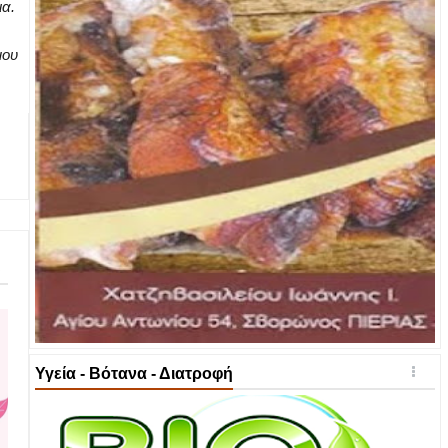
ια.
μου
Υγεία - Βότανα - Διατροφή