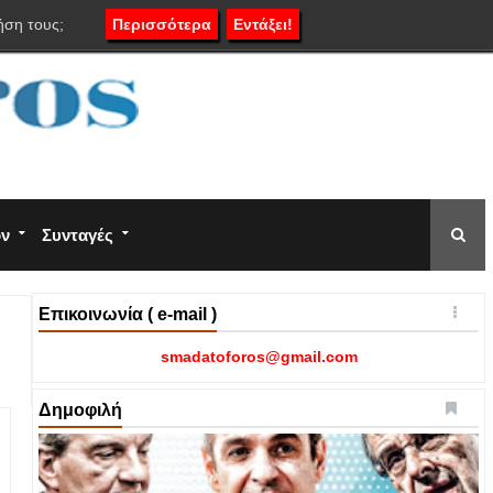
ήση τους;
Περισσότερα
Εντάξει!
ον
Συνταγές
Επικοινωνία ( e-mail )
smadatoforos@gmail.com
Δημοφιλή