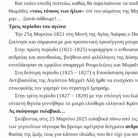
Και τούτο επειδή πιστεύω, καθώς θα παρελαύνουν τα παι
Θωμάδες
«τους τύπους των ήλων
» επί του σώματος της Μη
μην… Ξανά-πάθουμε!…
Τρεις περίοδοι του αγώνα
Την 25η Μαρτίου 1821 στη Μονή της Αγίας Λαύρας ο Π
ξεκίνησε και σύμφωνα με μια προσεκτική προσέγγιση μπορεί
Στην πρώτη περίοδο (1821-1825) κυριάρχησε ο ενθουσια
ανδρείας και αυτοθυσίας, βοήθεια από φιλέλληνες της Δύση
ενεπλάκησαν σε εμφύλιο σπαραγμό Ρουμελιώτες και Μοραΐτ
Στη δεύτερη περίοδο (1825 – 1827) η Επανάσταση έφτασ
Αντιβασιλέας της Αιγύπτου Μεχμέτ Αλή ήρθε να ενισχύσει τ
επικεφαλής τον γαμπρό του στρατηγό Ιμπραήμ.
Στην τρίτη περίοδο (1827 – 1829) με την επιλογή του Ι
επταετή θητεία γεννήθηκε το μικρό ελεύθερο ελληνικό Κρά
Ας σκύψουμε ευλαβικά…
Σκύβοντας στις 25 Μαρτίου 2025 ευλαβικά πάνω από τις 
των γεγονότων σίγουρα θα βρούμε αμέτρητα δείγματα
ανδρε
θυσίας της ζωής τους για κάποιο ιδεώδες που δεν είχε για α