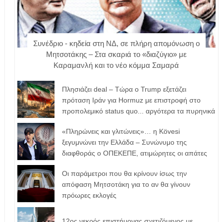
Συνέδριο - κηδεία στη ΝΔ, σε πλήρη απομόνωση ο
Μητσοτάκης – Στα σκαριά το «διαζύγιο» με
Καραμανλή και το νέο κόμμα Σαμαρά
Πλησιάζει deal – Τώρα ο Trump εξετάζει
πρόταση Ιράν για Hormuz με επιστροφή στο
προπολεμικό status quo... αργότερα τα πυρηνικά
«Πληρώνεις και γλιτώνεις»… η Kövesi
ξεγυμνώνει την Ελλάδα – Συνώνυμο της
διαφθοράς ο ΟΠΕΚΕΠΕ, ατιμώρητες οι απάτες
Οι παράμετροι που θα κρίνουν ίσως την
απόφαση Μητσοτάκη για το αν θα γίνουν
πρόωρες εκλογές
12ος νεκρός επιστήμονας σχετιζόμενος με