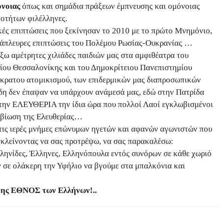
όνοιας
όπως και σημάδια πράξεων έμπνευσης και ομόνοιας
οτήτων φιλέλληνες.
κές επιπτώσεις που ξεκίνησαν το 2010 με το πρώτο Μνημόνιο,
αράπλευρες επιπτώσεις του Πολέμου Ρωσίας-Ουκρανίας …
ξω αμέτρητες χιλιάδες παιδιών μας στα αμφιθέατρα του
ίου Θεσσαλονίκης και του Δημοκρίτειου Πανεπιστημίου
άκρατου ατομικισμού, των επιδερμικών μας διαπροσωπικών
δη δεν έπαψαν να υπάρχουν ανάμεσά μας, εδώ στην Πατρίδα
 την ΕΛΕΥΘΕΡΙΑ την ίδια ώρα που πολλοί Λαοί εγκλωβισμένοι
η βίωση της Ελευθερίας…
 στις ιερές μνήμες επώνυμων ηγετών και αφανών αγωνιστών που
 κλείνοντας να σας προτρέψω, να σας παρακαλέσω:
λληνίδες, Έλληνες, Ελληνόπουλα εντός συνόρων σε κάθε χωριό
ν σε ολάκερη την Υφήλιο να βγούμε στα μπαλκόνια και
Γης ΕΘΝΟΣ των Ελλήνων!..