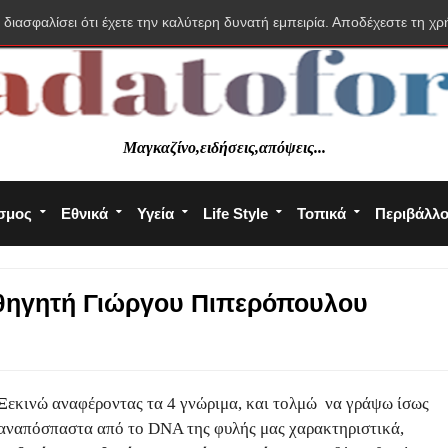
 διασφαλίσει ότι έχετε την καλύτερη δυνατή εμπειρία. Αποδέχεστε τη χρ
Μαγκαζίνο,ειδήσεις,απόψεις...
σμος
Εθνικά
Υγεία
Life Style
Τοπικά
Περιβάλλ
αθηγητή Γιώργου Πιπερόπουλου
Ξεκινώ αναφέροντας τα 4 γνώριμα, και τολμώ
να γράψω ίσως
αναπόσπαστα από τ
o
DNA
της φυλής μας χαρακτηριστικά,