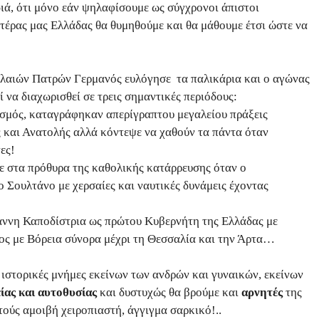
διά, ότι μόνο εάν ψηλαφίσουμε ως σύγχρονοι άπιστοι
τέρας μας Ελλάδας θα θυμηθούμε και θα μάθουμε έτσι ώστε να
αλαιών Πατρών Γερμανός ευλόγησε
τα παλικάρια και ο αγώνας
 να διαχωρισθεί σε τρεις σημαντικές περιόδους:
σμός, καταγράφηκαν απερίγραπτου μεγαλείου πράξεις
ς και Ανατολής αλλά κόντεψε να χαθούν τα πάντα όταν
ες!
ε στα πρόθυρα της καθολικής κατάρρευσης όταν ο
ο Σουλτάνο με χερσαίες και ναυτικές δυνάμεις έχοντας
ωάννη Καποδίστρια ως πρώτου Κυβερνήτη της Ελλάδας με
τος με Βόρεια σύνορα μέχρι τη Θεσσαλία και την Άρτα…
ιστορικές μνήμες εκείνων των ανδρών και γυναικών, εκείνων
ίας και αυτοθυσίας
και δυστυχώς
θα βρούμε και
αρνητές
της
υτούς αμοιβή χειροπιαστή, άγγιγμα σαρκικό!..