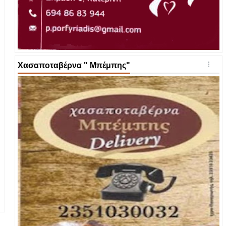
Χασαποταβέρνα " Μπέμπης"