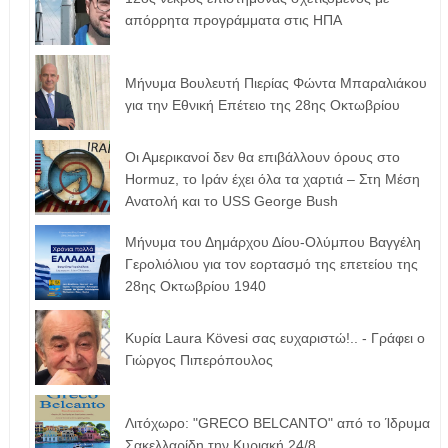
απόρρητα προγράμματα στις ΗΠΑ
Μήνυμα Βουλευτή Πιερίας Φώντα Μπαραλιάκου
για την Εθνική Επέτειο της 28ης Οκτωβρίου
Οι Αμερικανοί δεν θα επιβάλλουν όρους στο
Hormuz, το Ιράν έχει όλα τα χαρτιά – Στη Μέση
Ανατολή και το USS George Bush
Μήνυμα του Δημάρχου Δίου-Ολύμπου Βαγγέλη
Γερολιόλιου για τον εορτασμό της επετείου της
28ης Οκτωβρίου 1940
Κυρία Laura Kövesi σας ευχαριστώ!.. - Γράφει ο
Γιώργος Πιπερόπουλος
Λιτόχωρο: "GRECO BELCANTO" από το Ίδρυμα
Σακελλαρίδη την Κυριακή 24/8