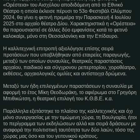
«Ορέστεια» του Αισχύλου αποδιδόμενη από το Εθνικό
Θέατρο η οποία έκλεισε πέρυσι το 53ο Φεστιβάλ Ολύμπου
2024, θα γίνει η φετινή πρεμιέρα την Παρασκευή 4 Ιουλίου
2025 στο αρχαίο θέατρο Δίου. Χαρακτηριστικά η «Ορέστεια»
θα παρουσιαστεί σε άλλες δύο εμφανίσεις κατά το φετινό
καλοκαίρι, μόνο στη Θεσσαλονίκη και την Επίδαυρο.
Η καλλιτεχνική επιτροπή αξιολόγησε επίσης σειρά
προτάσεων που υποβλήθηκαν από εταιρείες παραγωγής,
μεταξύ των οποίων συναυλίες, θεατρικές παραστάσεις
αρχαίου, παιδικού και σύγχρονου ρεπερτορίου, χοροθέατρο,
εκθέσεις, αρχαιολογικές ομιλίες και αντίστοιχα δρώμενα.
Μεταξύ των ήδη επιλεγμένων παραστάσεων η συναυλία με
αφορμή το έτος Μίκη Θεοδωράκη, το αφιέρωμα στο Γρηγόρη
Μπιθικώτση, η θεατρική επιλογή του Κ.Θ.Β.Ε. κ.α.
Παράλληλα εξετάστηκε το πλαίσιο της καλλιτεχνικής και όχι
μόνο συνεργασίας με την τιμώμενη χώρα, τη Βουλγαρία, ήτοι
το περίγραμμα των εκδηλώσεων αλλά και σειρά δράσεων με
αναφορά την πολιτιστική ταυτότητα των δύο λαών, τόσο της
χώρας μας όσο και του γειτονικού κράτους.