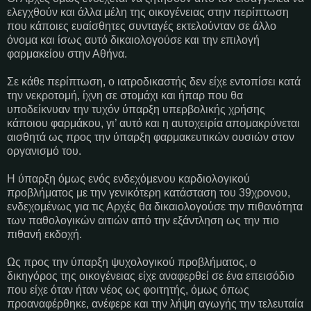
ελεγχθούν και άλλα μέλη της οικογένειας στην περίπτωση
που κάποιες ευαίσθητες συνταγές εκτελούνταν σε άλλο
όνομα και ίσως αυτό δικαιολογούσε και την επιλογή
φαρμακείου στην Αθήνα.
Σε κάθε περίπτωση, ο ιατροδικαστής δεν είχε εντοπίσει κατά
την νεκροτομή, ίχνη σε στομάχι και ήπαρ που θα
υποδείκνυαν την τυχόν ύπαρξη υπερβολικής χρήσης
κάποιου φαρμάκου, γι’ αυτό και η αυτοχειρία απομακρύνεται
αισθητά ως προς την ύπαρξη φαρμακευτικών ουσιών στον
οργανισμό του.
Η ύπαρξη όμως ενός ενδεχόμενου καρδιολογικού
προβλήματος με την γενικότερη κατάσταση του 39χρονου,
ενδεχομένως για τις Αρχές θα δικαιολογούσε την πιθανότητα
των παθολογικών αιτιών από την εξάντληση ως την πιο
πιθανή εκδοχή.
Ως προς την ύπαρξη ψυχολογικού προβλήματος, ο
δικηγόρος της οικογένειας είχε αναφερθεί σε ένα επεισόδιο
που είχε όταν ήταν νέος ως φοιτητής, όμως όπως
προαναφέρθηκε, ανέφερε και την λήψη αγωγής την τελευταία