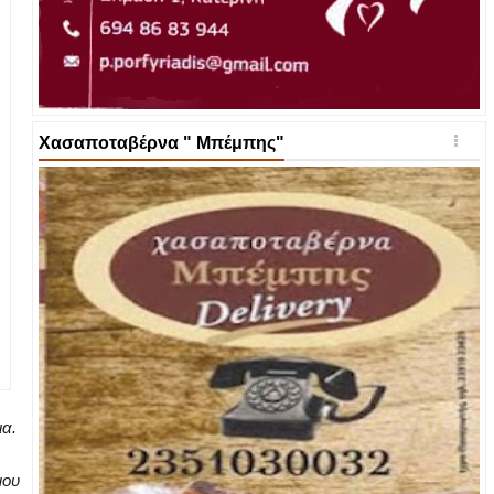
Χασαποταβέρνα " Μπέμπης"
ια.
μου