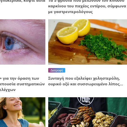
ριγλυκερίδια, κόψτε αυτά
Τα 5 φρούτα που μειώνουν τον κίνδυνο
καρκίνου του παχέος εντέρου, σύμφωνα
με γαστρεντερολόγους
Διατροφή
 για την όραση των
Συνταγή που εξαλείφει χοληστερόλη,
 απουσία συστηματικών
ουρικό οξύ και συσσωρευμένο λίπος...
ελέγχων