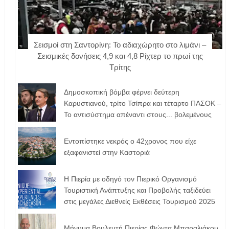
Σεισμοί στη Σαντορίνη: Το αδιαχώρητο στο λιμάνι –
Σεισμικές δονήσεις 4,9 και 4,8 Ρίχτερ το πρωί της
Τρίτης
Δημοσκοπική βόμβα φέρνει δεύτερη
Καρυστιανού, τρίτο Τσίπρα και τέταρτο ΠΑΣΟΚ –
Το αντισύστημα απέναντι στους... βολεμένους
Εντοπίστηκε νεκρός ο 42χρονος που είχε
εξαφανιστεί στην Καστοριά
Η Πιερία με οδηγό τον Πιερικό Οργανισμό
Τουριστική Ανάπτυξης και Προβολής ταξιδεύει
στις μεγάλες Διεθνείς Εκθέσεις Τουρισμού 2025
Μήνυμα Βουλευτή Πιερίας Φώντα Μπαραλιάκου