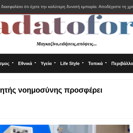
 διασφαλίσει ότι έχετε την καλύτερη δυνατή εμπειρία. Αποδέχεστε τη χρ
Μαγκαζίνο,ειδήσεις,απόψεις...
σμος
Εθνικά
Υγεία
Life Style
Τοπικά
Περιβάλλ
χνητής νοημοσύνης προσφέρει