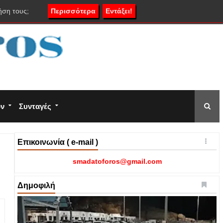
ήση τους;
Περισσότερα
Εντάξει!
ον
Συνταγές
Επικοινωνία ( e-mail )
smadatoforos@gmail.com
Δημοφιλή