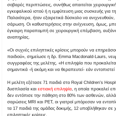
σοβαρές περιπτώσεις, συνήθως απαιτείται χειρουργι
εγκεφαλικού ιστού ή η εμφύτευση μιας συσκευής για 
Παλαιότερα, ήταν εξαιρετικά δύσκολο να ανιχνευθούν, 
σάρωση. Οι καθυστερήσεις στην ανίχνευση, όμως, μπ
έγκαιρη παραπομπή σε χειρουργική επέμβαση, αυξάνο
αναπηρίας.
«Οι συχνές επιληπτικές κρίσεις μπορούν να επηρεάσου
παιδιού», σημείωσε η δρ. Emma Macdonald-Laurs, νευρο
συγγραφέας της μελέτης. «Η επιληψία που προκαλείτα
σημαντικά -ή ακόμη και να θεραπευτεί- εάν εντοπιστεί
Η μελέτη εξέτασε 71 παιδιά στο Royal Children’s Hospit
δυσπλασία και
εστιακή επιληψία
, η οποία προκαλεί ε
δεν εντόπισε την πάθηση στο 80% των ασθενών, αλλά 
σαρώσεις MRI και PET, οι γιατροί μπόρεσαν να εντο
τα 17 παιδιά της ομάδας δοκιμής, 12 υποβλήθηκαν σε 
επιληπτικές κρίσεις.