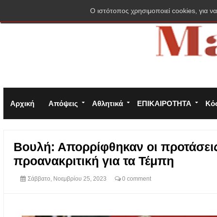
Σύνδεση
Πολιτική απορρήτου
Φόρμα επικοινωνίας
O ιστότοπος χρησιμοποιεί cookies, για να
Αρχική
Απόψεις
Αθλητικά
ΕΠΙΚΑΙΡΟΤΗΤΑ
Κό
Βουλή: Απορρίφθηκαν οι προτάσει
προανακριτική για τα Τέμπη
Σάββατο, Νοεμβρίου 25, 2023
0 comment