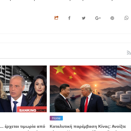
Home
... έρχεται τιμωρία από
Καταλυτική παρέμβαση Κίνας: Ανοίξτε