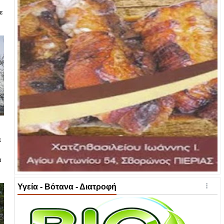
ε
ε
α
Υγεία - Βότανα - Διατροφή