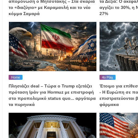
απομόνωση ο Μητσοτάκης – Στα σκαριά
τα Δεξιά: Ο ακέφ
το «διαζύγιο» με Καραμανλή και το νέο
αγγίζει το 30%, η
κόμμα Σαμαρά
27%
Home
4ο Ράιχ
Πλησιάζει deal – Τώρα ο Trump εξετάζει
Έτοιμο για επίθεσ
πρόταση Ιράν για Hormuz με επιστροφή
- Η Ευρώπη σε πο
στο προπολεμικό status quo... αργότερα
επιστρατεύονται β
τα πυρηνικά
φάρμακα