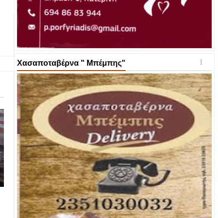
Χασαποταβέρνα " Μπέμπης"