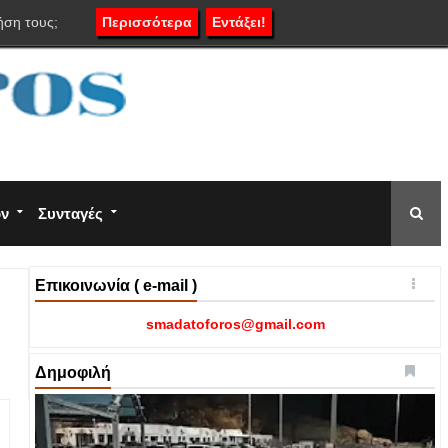
ήση τους;
Περισσότερα
Εντάξει!
ον
Συνταγές
Επικοινωνία ( e-mail )
smadatoforos@gmail.com
Δημοφιλή