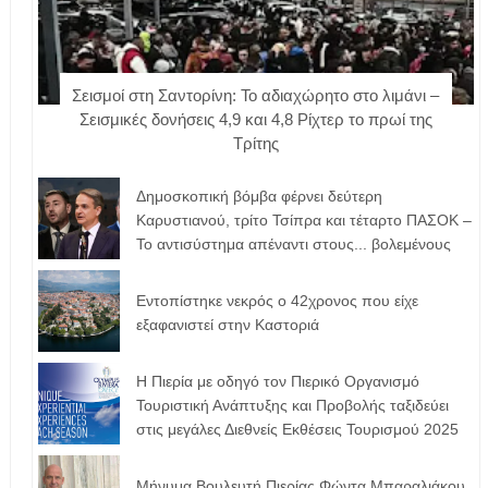
Σεισμοί στη Σαντορίνη: Το αδιαχώρητο στο λιμάνι –
Σεισμικές δονήσεις 4,9 και 4,8 Ρίχτερ το πρωί της
Τρίτης
Δημοσκοπική βόμβα φέρνει δεύτερη
Καρυστιανού, τρίτο Τσίπρα και τέταρτο ΠΑΣΟΚ –
Το αντισύστημα απέναντι στους... βολεμένους
Εντοπίστηκε νεκρός ο 42χρονος που είχε
εξαφανιστεί στην Καστοριά
Η Πιερία με οδηγό τον Πιερικό Οργανισμό
Τουριστική Ανάπτυξης και Προβολής ταξιδεύει
στις μεγάλες Διεθνείς Εκθέσεις Τουρισμού 2025
Μήνυμα Βουλευτή Πιερίας Φώντα Μπαραλιάκου