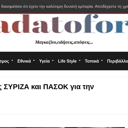
 διασφαλίσει ότι έχετε την καλύτερη δυνατή εμπειρία. Αποδέχεστε τη χρ
Μαγκαζίνο,ειδήσεις,απόψεις...
σμος
Εθνικά
Υγεία
Life Style
Τοπικά
Περιβάλλ
ς ΣΥΡΙΖΑ και ΠΑΣΟΚ για την