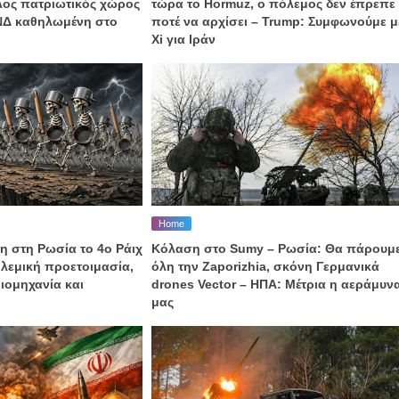
αλος πατριωτικός χώρος
τώρα το Hormuz, o πόλεμος δεν έπρεπε
 ΝΔ καθηλωμένη στο
ποτέ να αρχίσει – Trump: Συμφωνούμε μ
Xi για Ιράν
Home
η στη Ρωσία το 4ο Ράιχ
Κόλαση στο Sumy – Ρωσία: Θα πάρουμ
λεμική προετοιμασία,
όλη την Zaporizhia, σκόνη Γερμανικά
ιομηχανία και
drones Vector – ΗΠΑ: Μέτρια η αεράμυν
μας