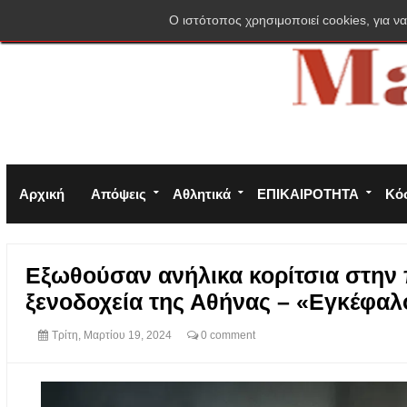
Σύνδεση
Πολιτική απορρήτου
Φόρμα επικοινωνίας
O ιστότοπος χρησιμοποιεί cookies, για να
Αρχική
Απόψεις
Αθλητικά
ΕΠΙΚΑΙΡΟΤΗΤΑ
Κό
Εξωθούσαν ανήλικα κορίτσια στην 
ξενοδοχεία της Αθήνας – «Εγκέφαλ
Τρίτη, Μαρτίου 19, 2024
0 comment