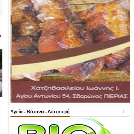
α
Υγεία - Βότανα - Διατροφή