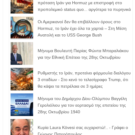
πρόταση Ιράν για Hormuz με επιστροφή στο
προπολεμικό status quo... αργότερα τα πυρηνικά
Οι Αμερικανοί δεν θα επιβάλλουν όρους στο
Hormuz, το Ιράν έχει όλα τα χαρτιά – Στη Μέση
Ανατολή και το USS George Bush
Μήνυμα Βουλευτή Πιερίας Φώντα Μπαραλιάκου
για την Εθνική Επέτειο της 28ης Οκτωβρίου
Ρυθμιστής το Ιράν, προτείνει φόρμουλα διαλόγου
3 σταδίων - Στο κενό το τελεσίγραφο Trump, ότι
θα κάψει τα πετρέλαια σε 3 ημέρες
Μήνυμα του Δημάρχου Δίου-Ολύμπου Βαγγέλη
Γερολιόλιου για τον εορτασμό της επετείου της
28ης Οκτωβρίου 1940
Κυρία Laura Kövesi σας ευχαριστώ!.. - Γράφει ο
Γιώργος Πιπερόπουλος