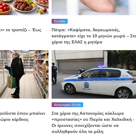
Ελλάδα
ι» το τραπέζι – Έως
Πάτρα: «Καψίματα, δαγκωματιές,
κατάγματα» είχε το 10 μηνών μωρό – Στ
χέρια της ΕΛΑΣ η μητέρα
Αστυνομικό δελτίο
προϊόντα όπου μπαίνει
Στα χέρια της Αστυνομίας κύκλωμα
θώριο κέρδους
«προστασίας» σε Πιερία και Χαλκιδική -
Οι έρευνες συνεχίζονται ώστε να
συλληθφούν όλα τα μέλη