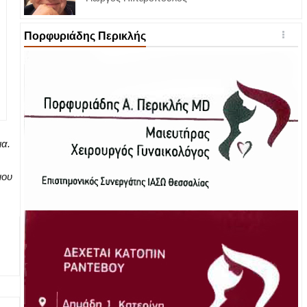
Πορφυριάδης Περικλής
ια.
μου