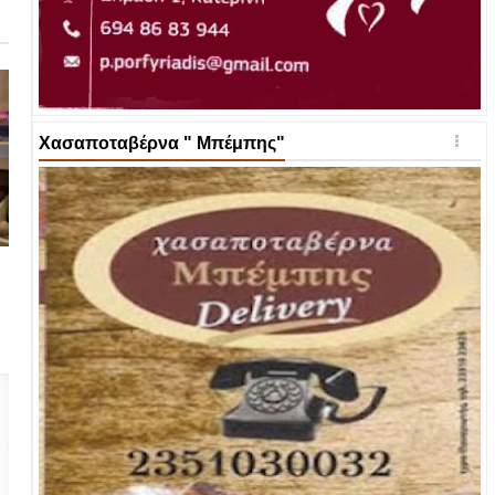
Χασαποταβέρνα " Μπέμπης"