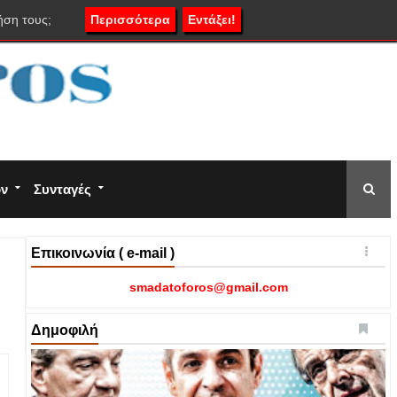
ήση τους;
Περισσότερα
Εντάξει!
ον
Συνταγές
Επικοινωνία ( e-mail )
smadatoforos@gmail.com
Δημοφιλή