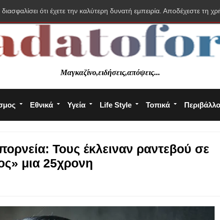
 διασφαλίσει ότι έχετε την καλύτερη δυνατή εμπειρία. Αποδέχεστε τη χρ
Μαγκαζίνο,ειδήσεις,απόψεις...
σμος
Εθνικά
Υγεία
Life Style
Τοπικά
Περιβάλλ
πορνεία: Τους έκλειναν ραντεβού σε
ος» μια 25χρονη