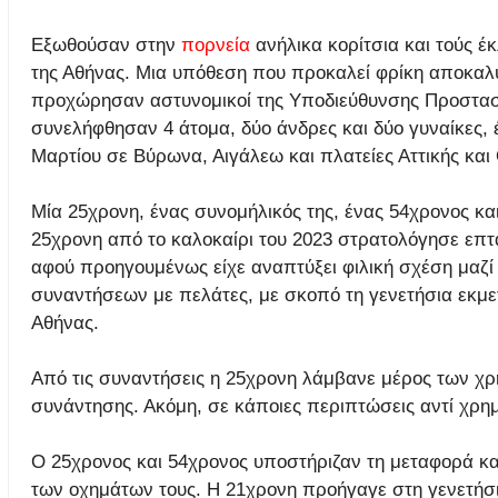
Εξωθούσαν στην
πορνεία
ανήλικα κορίτσια και τούς έ
της Αθήνας. Μια υπόθεση που προκαλεί φρίκη αποκαλύφ
προχώρησαν αστυνομικοί της Υποδιεύθυνσης Προστασία
συνελήφθησαν 4 άτομα, δύο άνδρες και δύο γυναίκες, έ
Μαρτίου σε Βύρωνα, Αιγάλεω και πλατείες Αττικής και
Μία 25χρονη, ένας συνομήλικός της, ένας 54χρονος κ
25χρονη από το καλοκαίρι του 2023 στρατολόγησε επτά
αφού προηγουμένως είχε αναπτύξει φιλική σχέση μαζί
συναντήσεων με πελάτες, με σκοπό τη γενετήσια εκμετ
Αθήνας.
Από τις συναντήσεις η 25χρονη λάμβανε μέρος των χρη
συνάντησης. Ακόμη, σε κάποιες περιπτώσεις αντί χρη
Ο 25χρονος και 54χρονος υποστήριζαν τη μεταφορά κα
των οχημάτων τους. Η 21χρονη προήγαγε στη γενετήσι