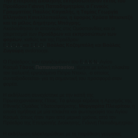
Την Επιτροπή Διοίκησης εκπροσώπησαν εκτός του
Προέδρου Γιάννη Παπαδημητρίου, ο Γενικός
Γραμματέας Παύλος Καγιαλής, η Ταμίας Γεωργία
Ελληνάκη Κανελλοπούλου, η έφορος Χρύσα Μπισκιτζή
και το μέλος Δημήτρης Μπόγρης.
Ακολούθησαν οι απονομές στις Ομοσπονδίες και οι
χαιρετισμοί των
Προέδρων
και
εκπροσώπων των
φορέων
, καθώς και της Προέδρου
Ε
.
Σ
.
Ο
.
Α
.
και
Σ
.
Ε
.
Ο
.
,
Βούλας Κοζομπόλη
και
Βούλας
Ζυγούρη
αντίστοιχα.
Ο Πρόεδρος των εργαζομένων του Ε
.
Α
.
Κ
.
Ν
.
Αγίου
Κοσμά
Τάσος
Παπαναστασίου
, τίμησε με ειδική πλακέτα
τον πολυετή εργαζόμενο Πέτρο Ντεκώ, -ο οποίος
συνταξιοδοτείται- για τη σημαντική του προσφορά στον
φορέα.
Η εκδήλωση συνεχίστηκε με την κοπή της
Πρωτοχρονιάτικης Πίτας. Το φλουρί κέρδισε η Αρχηγός της
Εθνικής Ομάδας Υδατοσφαίρισης,
Μαργαρίτα Πλευρίτου
, η
οποία τιμήθηκε με μία πλακέτα και φωτογραφία του Αγίου
Κοσμά, όπως ήταν πριν από μερικά χρόνια, από τον
Πρόεδρο της Επιτροπής Διοίκησης, Γιάννη Παπαδημητρίου.
Η εκδήλωση ολοκληρώθηκε με τη παράθεση γεύματος