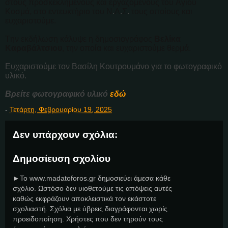
στους προσκεκλημένους και εργαζόμενους του Αγίου
Κοσμά, στο εντευκτήριο του Ν
.
Α
.
Σ
.
τους οποίους και
ευχαριστούμε.
Την εκδήλωση κάλυψε η δημοσιογράφος
Βελίκα
Καραβάλτσιου
, την οποία και ευχαριστούμε θερμά.
Ευχαριστούμε τον Βασίλη Κουτρουμάνο για το φωτογραφικό
υλικό.
Βρείτε φωτογραφικό υλικό
εδώ
-
Τετάρτη, Φεβρουαρίου 19, 2025
Δεν υπάρχουν σχόλια:
Δημοσίευση σχολίου
►Το www.madatoforos.gr δημοσιεύει άμεσα κάθε
σχόλιο. Ωστόσο δεν υιοθετούμε τις απόψεις αυτές
καθώς εκφράζουν αποκλειστικά τον εκάστοτε
σχολιαστή. Σχόλια με ύβρεις διαγράφονται χωρίς
προειδοποίηση. Χρήστες που δεν τηρούν τους