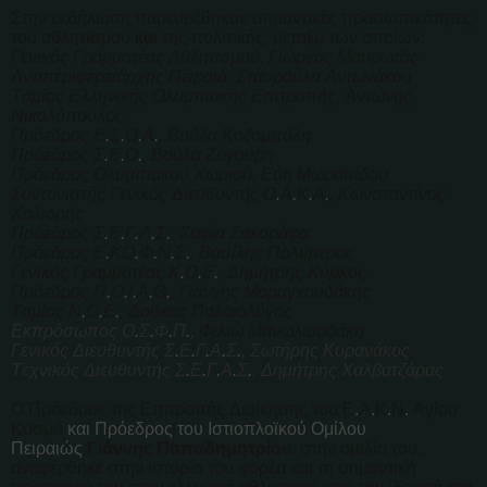
Στην εκδήλωση παρευρέθηκαν σημαντικές προσωπικότητες
του αθλητισμού και της πολιτικής, μεταξύ των οποίων:
Γενικός Γραμματέας Αθλητισμού, Γιώργος Μαυρωτάς
Αντιπεριφερειάρχης Πειραιά, Σταυρούλα Αντωνάκου
Ταμίας Ελληνικής Ολυμπιακής Επιτροπής, Αντώνης
Νικολόπουλος
Πρόεδρος Ε
.
Σ
.
Ο
.
Α
.
, Βούλα Κοζομπόλη
Πρόεδρος Σ
.
Ε
.
Ο
.
, Βούλα Ζυγούρη
Πρόεδρος Ολυμπιακού Χωριού, Εύη Μωραϊτίδου
Συντονιστής Γενικός Διευθυντής Ο
.
Α
.
Κ
.
Α
.
, Κωνσταντίνος
Χαλιορής
Πρόεδρος Σ
.
Ε
.
Γ
.
Α
.
Σ
.
, Σοφία Σακοράφα
Πρόεδρος Ε
.
ΚΟ
.
Φ
.
Ν
.
Σ
.
, Βασίλης Πολύμερος
Γενικός Γραμματέας Κ
.
Ο
.
Ε
.
, Δημήτρης Κύρκος
Πρόεδρος Π
.
Ο
.
Ι
.
Α
.
Θ
.
, Γιάννης Μαραγκουδάκης
Ταμίας Ν
.
Ο
.
Ε
.
, Δούκας Παλαιολόγος
Εκπρόσωπος Ο
.
Σ
.
Φ
.
Π
.
,
Φιλιώ Μανωλιουδάκη
Γενικός Διευθυντής Σ
.
Ε
.
Γ
.
Α
.
Σ
.
, Σωτήρης Κυρανάκος
Τεχνικός Διευθυντής
Σ
.
Ε
.
Γ
.
Α
.
Σ
.
, Δημήτρης Χαλβατζάρας
Ο Πρόεδρος της Επιτροπής Διοίκησης του Ε
.
Α
.
Κ
.
Ν
.
Αγίου
Κοσμά
και Πρόεδρος του Ιστιοπλοϊκού Ομίλου
Πειραιώς
Γιάννης Παπαδημητρίου
, στην ομιλία του,
αναφέρθηκε στην ιστορία του φορέα και τη σημαντική