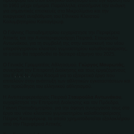
προσφορά του στον ελληνικό αθλητισμό από την ίδρυσή του
το 1961 μέχρι σήμερα. Παράλληλα, επεσήμανε την ανάγκη
για σημαντικές επισκευές στο Μικρολίμανο και την
ενεργειακή αναβάθμιση του Εθνικού Κλειστού
Κολυμβητηρίου Καπαγέρωφ.
Ο Γιάννης Παπαδημητρίου ευχαρίστησε την Περιφέρεια
Αττικής και την Αντιπεριφερειάρχη Πειραιά, Σταυρούλα
Αντωνάκου, για τη συμβολή της στην κατασκευή του νέου
υπερσύγχρονου κλειστού γυμναστηρίου καλαθοσφαίρισης,
το οποίο θα παραδοθεί το δεύτερο εξάμηνο του 2025.
Ο Γενικός Γραμματέας Αθλητισμού,
Γιώργος Μαυρωτάς
,
συνεχάρη την Επιτροπή Διοίκησης και τους εργαζόμενους
του Ε
.
Α
.
Κ
.
Ν
.
Αγίου Κοσμά για το εξαιρετικό έργο που
επιτελούν στην ανάπτυξη των αθλητικών εγκαταστάσεων και
την προώθηση του ελληνικού αθλητισμού.
Η Αντιπεριφερειάρχης Πειραιά Σ
ταυρούλα Αντωνάκου
,
ευχαρίστησε την Επιτροπή Διοίκησης και τον Πρόεδρο,
Γιάννη Παπαδημητρίου, για την άψογη συνεργασία τους στο
έργο του νέου κλειστού γυμναστηρίου καλαθοσφαίρισης
Πέτρος Καπαγέρωφ, το οποίο χρηματοδοτείται εξολοκλήρου
από την Περιφέρεια Αττικής.