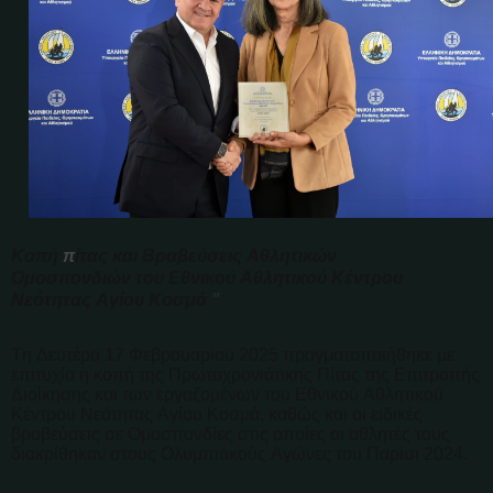
Κοπή
π
ίτας και Βραβεύσεις Αθλητικών
Ομοσπονδιών
του Εθνικού Αθλητικού Κέντρου
Νεότητας Αγίου Κοσμά
"
Τη Δευτέρα 17 Φεβρουαρίου 2025 πραγματοποιήθηκε με
επιτυχία η κοπή της Πρωτοχρονιάτικης Πίτας της Επιτροπής
Διοίκησης και των εργαζομένων του Εθνικού Αθλητικού
Κέντρου Νεότητας Αγίου Κοσμά, καθώς και οι ειδικές
βραβεύσεις σε Ομοσπονδίες στις οποίες οι αθλητές τους
διακρίθηκαν στους Ολυμπιακούς Αγώνες του Παρίσι 2024.