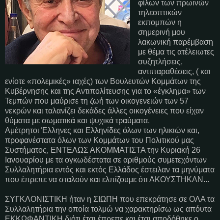
φίλων των πρωινών
τηλεοπτικών
εκπομπών η
σημερινή μου
λακωνική παρέμβαση
με θέμα τις ατέλειωτες
συζητλήσεις,
αντιπαραθέσεις, ( και
ενίοτε «πολεμικές» ιαχές) των Βουλευτών Κομμάτων της
Κυβέρνησης και της Αντιπολίτευσης για το «έγκλημα» των
Τεμπών που μαύρισε τη ζωή των οικογενειών των 57
νεκρών και ταλανίζει δεκάδες άλλες οικογένειες που είχαν
θύματα με σωματικά και ψυχικά τραύματα.
Αμέτρητοι Έλληνες και Ελληνίδες όλων των ηλικιών και,
προφανέστατα όλων των Κομμάτων του Πολιτικού μας
Συστήματος, ΕΝΤΕΛΩΣ ΑΚΟΜΜΑΤΙΣΤΑ την Κυριακή 26
Ιανουαρίου με τα ογκωδέστατα σε αριθμούς συμετεχόντων
Συλλαλητήρια εντός και εκτός Ελλάδος έστειλαν τα μηνύματα
που έπρεπε να σταλούν και ελπίζουμε ότι ΑΚΟΥΣΤΗΚΑΝ...
ΣΥΓΚΛΟΝΙΣΤΙΚΗ ήταν η ΣΙΩΠΗ που επεκράτησε σε ΟΛΑ τα
Συλλαλητήρια την οποία τολμώ να χαρακτηρίσω ως απόυτα
ΕΚΚΩΦΑΝΤΙΚΗ διότι έτσι έπρεπε και έτσι αποδόθηκε ο