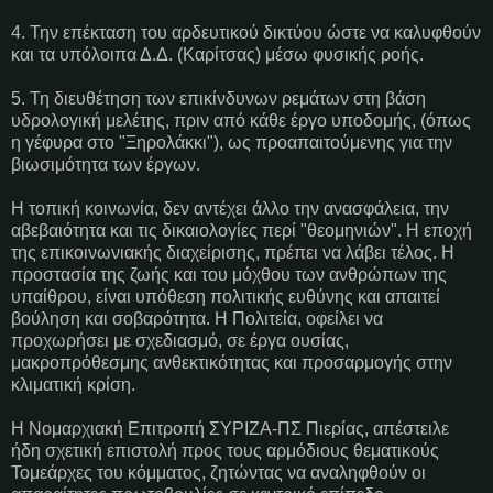
4. Την επέκταση του αρδευτικού δικτύου ώστε να καλυφθούν
και τα υπόλοιπα Δ.Δ. (Καρίτσας) μέσω φυσικής ροής.
5. Τη διευθέτηση των επικίνδυνων ρεμάτων στη βάση
υδρολογική μελέτης, πριν από κάθε έργο υποδομής, (όπως
η γέφυρα στο "Ξηρολάκκι"), ως προαπαιτούμενης για την
βιωσιμότητα των έργων.
Η τοπική κοινωνία, δεν αντέχει άλλο την ανασφάλεια, την
αβεβαιότητα και τις δικαιολογίες περί "θεομηνιών". Η εποχή
της επικοινωνιακής διαχείρισης, πρέπει να λάβει τέλος. Η
προστασία της ζωής και του μόχθου των ανθρώπων της
υπαίθρου, είναι υπόθεση πολιτικής ευθύνης και απαιτεί
βούληση και σοβαρότητα. Η Πολιτεία, οφείλει να
προχωρήσει με σχεδιασμό, σε έργα ουσίας,
μακροπρόθεσμης ανθεκτικότητας και προσαρμογής στην
κλιματική κρίση.
Η Νομαρχιακή Επιτροπή ΣΥΡΙΖΑ-ΠΣ Πιερίας, απέστειλε
ήδη σχετική επιστολή προς τους αρμόδιους θεματικούς
Τομεάρχες του κόμματος, ζητώντας να αναληφθούν οι