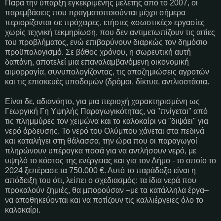
Παρά την ύπαρξη εγκεκριμένης μελέτης από το 2007, οι
παρεμβάσεις που πραγματοποιούνται μέχρι σήμερα
περιορίζονται σε πρόχειρες, ετήσιες «σωστικές» εργασίες
χωρίς τεχνική τεκμηρίωση, που δεν αντιμετωπίζουν τις αιτίες
του προβλήματος, ενώ επιβαρύνουν διαρκώς τον δημόσιο
προϋπολογισμό. Σε βάθος χρόνου, η σωρευτική αυτή
δαπάνη, αποτελεί μια επαναλαμβανόμενη οικονομική
αιμορραγία, συνυπολογίζοντας, τις αποζημιώσεις αγροτών
και τις επισκευές υποδομών (δρόμοι, δίκτυα, αντλιοστάσια.
Είναι δε, αδιανόητο, για μια περιοχή χαρακτηρισμένη ως
Γεωργική Γη Υψηλής Παραγωγικότητας, να "πνίγεται" από
τις πλημμύρες τον χειμώνα και το καλοκαίρι να "διψάει" για
νερό άρδευσης. Το νερό του Ολύμπου χάνεται στα πεδινά
και καταλήγει στη θάλασσα, την ώρα που οι παραγωγοί
πληρώνουν υπέρογκα ποσά για να αντλήσουν νερό, με
υψηλό το κόστος της ενέργειας και για τον Δήμο - το οποίο το
2024 ξεπέρασε τα 750.000 €. Αυτό το παράδοξο είναι η
απόδειξη του ότι, λείπει ο σχεδιασμός: τα ίδια νερά που
προκαλούν ζημιές, θα μπορούσαν –με τα κατάλληλα έργα–
να αποθηκεύονται και να ποτίζουν τις καλλιέργειες όλο το
καλοκαίρι.