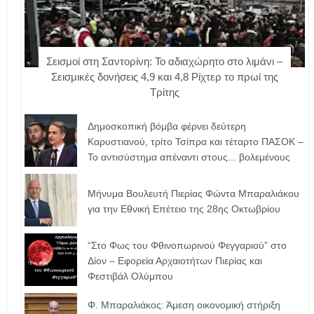
Σεισμοί στη Σαντορίνη: Το αδιαχώρητο στο λιμάνι –
Σεισμικές δονήσεις 4,9 και 4,8 Ρίχτερ το πρωί της
Τρίτης
Δημοσκοπική βόμβα φέρνει δεύτερη
Καρυστιανού, τρίτο Τσίπρα και τέταρτο ΠΑΣΟΚ –
Το αντισύστημα απέναντι στους... βολεμένους
Μήνυμα Βουλευτή Πιερίας Φώντα Μπαραλιάκου
για την Εθνική Επέτειο της 28ης Οκτωβρίου
“Στο Φως του Φθινοπωρινού Φεγγαριού” στο
Δίον – Εφορεία Αρχαιοτήτων Πιερίας και
Φεστιβάλ Ολύμπου
Φ. Μπαραλιάκος: Άμεση οικονομική στήριξη