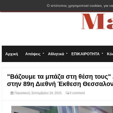
Σύνδεση
Πολιτική απορρήτου
Φόρμα επικοινωνίας
O ιστότοπος χρησιμοποιεί cookies, για να
Αρχική
Απόψεις
Αθλητικά
ΕΠΙΚΑΙΡΟΤΗΤΑ
Κό
"Βάζουμε τα μπάζα στη θέση τους
στην 89η Διεθνή Έκθεση Θεσσαλον
Παρασκευή, Σεπτεμβρίου 19, 2025
0 comment