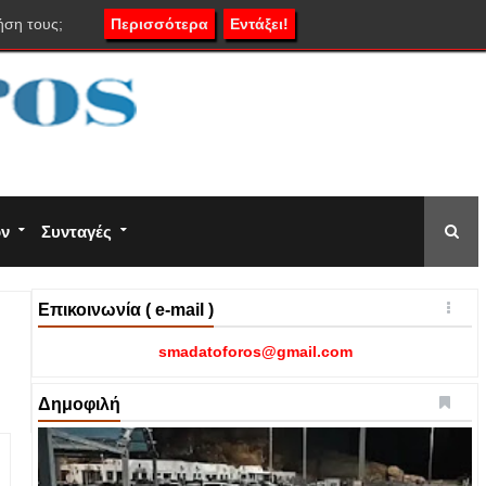
ήση τους;
Περισσότερα
Εντάξει!
ον
Συνταγές
Επικοινωνία ( e-mail )
smadatoforos@gmail.com
Δημοφιλή