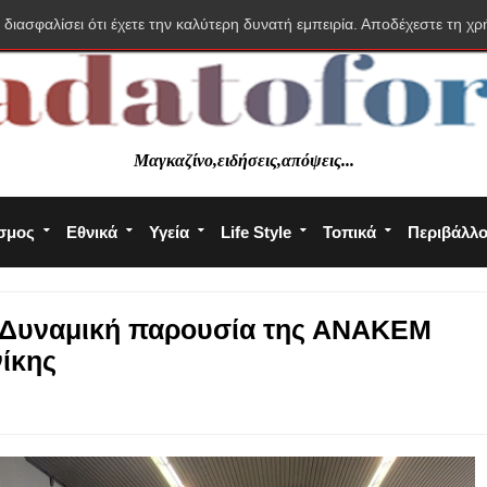
 διασφαλίσει ότι έχετε την καλύτερη δυνατή εμπειρία. Αποδέχεστε τη χρ
Μαγκαζίνο,ειδήσεις,απόψεις...
σμος
Εθνικά
Υγεία
Life Style
Τοπικά
Περιβάλλ
" Δυναμική παρουσία της ΑΝΑΚΕΜ
ίκης