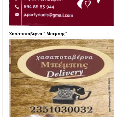
Χασαποταβέρνα " Μπέμπης"