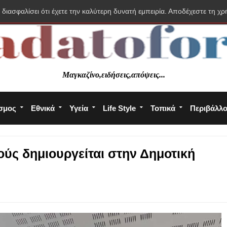
 διασφαλίσει ότι έχετε την καλύτερη δυνατή εμπειρία. Αποδέχεστε τη χρ
Μαγκαζίνο,ειδήσεις,απόψεις...
σμος
Εθνικά
Υγεία
Life Style
Τοπικά
Περιβάλλ
ύς δημιουργείται στην Δημοτική