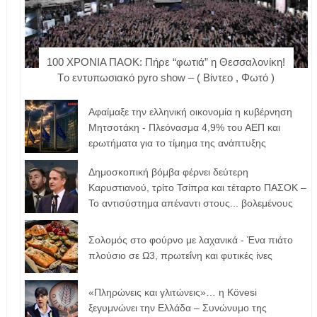
100 ΧΡΟΝΙΑ ΠΑΟΚ: Πήρε “φωτιά” η Θεσσαλονίκη!
Tο εντυπωσιακό pyro show – ( Βίντεο , Φωτό )
Αφαίμαξε την ελληνική οικονομία η κυβέρνηση
Μητσοτάκη - Πλεόνασμα 4,9% του ΑΕΠ και
ερωτήματα για το τίμημα της ανάπτυξης
Δημοσκοπική βόμβα φέρνει δεύτερη
Καρυστιανού, τρίτο Τσίπρα και τέταρτο ΠΑΣΟΚ –
Το αντισύστημα απέναντι στους... βολεμένους
Σολομός στο φούρνο με λαχανικά - Ένα πιάτο
πλούσιο σε Ω3, πρωτεΐνη και φυτικές ίνες
«Πληρώνεις και γλιτώνεις»… η Kövesi
ξεγυμνώνει την Ελλάδα – Συνώνυμο της