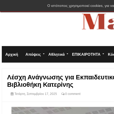
Σύνδεση
Πολιτική απορρήτου
Φόρμα επικοινωνίας
O ιστότοπος χρησιμοποιεί cookies, για να
Αρχική
Απόψεις
Αθλητικά
ΕΠΙΚΑΙΡΟΤΗΤΑ
Κό
Λέσχη Ανάγνωσης για Εκπαιδευτικο
Βιβλιοθήκη Κατερίνης
Τετάρτη, Σεπτεμβρίου 17, 2025
0 comment