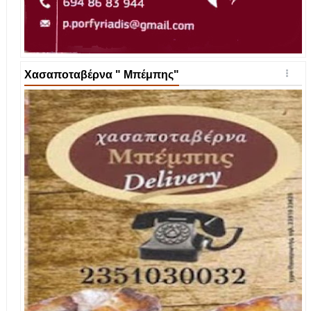
Χασαποταβέρνα " Μπέμπης"