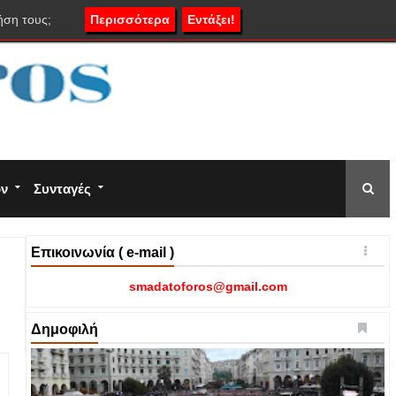
ήση τους;
Περισσότερα
Εντάξει!
ον
Συνταγές
Επικοινωνία ( e-mail )
smadatoforos@gmail.com
Δημοφιλή