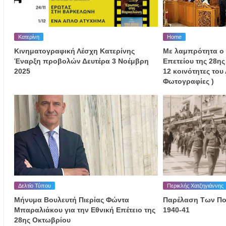
Κατερίνη
Home
Κινηματογραφική Λέσχη Κατερίνης
Με λαμπρότητα ο 
Έναρξη προβολών Δευτέρα 3 Νοέμβρη
Επετείου της 28ης
2025
12 κοινότητες το
Φωτογραφίες )
Δελτίο Τύπου
Περικλής Χατζηγιάννης
Μήνυμα Βουλευτή Πιερίας Φώντα
Παρέλαση Των Πο
Μπαραλιάκου για την Εθνική Επέτειο της
1940-41
28ης Οκτωβρίου