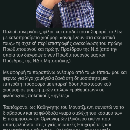
Παλιοί συνεργάτες, φίλοι, και οπαδοί του κ Σαμαρά, το λέω
με καλοπροαίρετο χιούμορ, «αναμένουν στα ακουστικά
τους» τη σχετική περί επιστροφής ανακοίνωση του πρώην
Πρωθυπουργού και πρώην Προέδρου της Ν.Δ (από την
οποία τον διέγραψε ο νυν Πρωθυπουργός μας και
Πρόεδρος της ΝΔ κ Μητσοτάκης).
Με αφορμή τα παραπάνω ανέσυρα από τα «κιτάπια» μου και
φέρνω για λίγα χαμόγελα ξανά στη δημοσιότητα μια
πιπεράτη προσφορά με επαρκή δόση Αριστοφανικού
χιούμορ σε μορφή τριών απλών «μαθημάτων» σε
φιλόδοξους πολιτικούς «ηγέτες».
Ταυτόχρονα, ως Καθηγητής του Μάνατζμεντ, συνιστώ να το
διαβάσουν και τα φιλόδοξα νεαρά στελέχη του κόσμου των
Επιχειρήσεων και Οργανισμών (λιγότερο εκείνα που
απασχολούνται στις υγιείς ιδιωτικές Επιχειρήσεις και