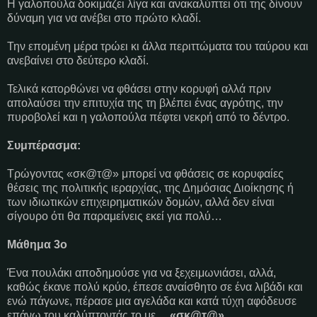
Η γαλοπούλα δοκιμάζει λίγα και ανακαλύπτει ότι της δίνουν
δύναμη για να ανέβει στο πρώτο κλαδί.
Την επομένη μέρα τρώει κι άλλα περιττώματα του ταύρου και
ανεβαίνει στο δεύτερο κλαδί.
Τελικά κατορθώνει να φθάσει στην κορυφή αλλά πριν
απολαύσει την επιτυχία της τη βλέπει ένας αγρότης, την
πυροβολεί και η γαλοπούλα πέφτει νεκρή από το δέντρο.
Συμπέρασμα:
Τρώγοντας «σκ@τ@» μπορεί να φθάσεις σε κορυφαίες
θέσεις της πολιτικής ιεραρχίας, της Δημόσιας Διοίκησης ή
των ιδιωτικών επιχειρηματικών δομών, αλλά δεν είναι
σίγουρο ότι θα παραμείνεις εκεί για πολύ…
Μάθημα 3ο
Ένα πουλάκι αποδημούσε για να ξεχειμωνιάσει, αλλά,
καθώς έκανε πολύ κρύο, έπεσε αναίσθητο σε ένα λιβάδι και
ενώ πάγωνε, πέρασε μια αγελάδα και κατά τύχη αφόδευσε
επάνω του καλύπτοντάς το με…
«σκ@τ@»
.