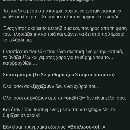
Το πουλάκι μέσα στην κοπριά άρχισε να ζεσταίνεται και να
νιώθει καλύτερα… Χαρούμενο λοιπόν άρχισε να κελαηδάει.
Ένας γάτος ακούει το κελάηδισμα και, πονηρός από τη φύση
του, πλησιάζει την κοπριά και ψάχνει να δει από πού έρχεται
το κελάηδημα.
Εντοπίζει το πουλάκι που είναι σκεπασμένο με την κοπριά,
το βγάζει έξω και γεμάτος χαρά για το εύρημα του το…
καταβροχθίζει!…
Συμπέρασμα (Το 3ο μάθημα έχει 3 συμπεράσματα):
Όλοι όσοι σε
«ξεχέζουν»
δεν είναι εχθροί σου.
Όλοι όσοι σε βγάζουν από τα
«σκ@τ@»
δεν είναι φίλοι σου.
Και όταν είσαι βουτηγμένος μέσα στα «σκ@τ@» ΜΗ το
θυμίζεις σε όλους!..
Εάν είσαι πραγματικά έξυπνος,
«Βούλωσε-το!...».