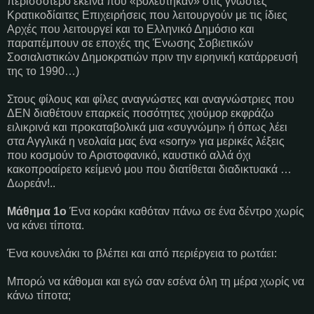
περισσότερο εκείνα που «βολεύτηκαν» στις γνωστές
Κρατικοδίαιτες Επιχειρήσεις που λειτουργούν με τις ίδιες
Αρχές που λειτουργεί και το Ελληνικό Δημόσιο και
παραπέμπουν σε εποχές της Ένωσης Σοβιετικών
Σοσιαλιστικών Δημοκρατιών πριν την ειρηνική κατάρρευσή
της το 1990…)
Στους φίλους και φίλες αναγνώστες και αναγνώστριες που
ΔΕΝ διαθέτουν επαρκείς ποσότητες χιούμορ εκφράζω
ειλικρινά και προκαταβολικά μια «συγνώμη» ή όπως λέει
στα Αγγλικά η νεολαία μας ένα «sorry» για μερικές λέξεις
που κοσμούν το Αριστοφανικό, καυστικό αλλά όχι
κακοπροαίρετο κείμενό μου που διατίθεται διαδικτυακά …
Δωρεάν!..
Μάθημα 1ο
Ένα κοράκι καθόταν πάνω σε ένα δέντρο χωρίς
να κάνει τίποτα.
Ένα κουνελάκι το βλέπει και από περιέργεια το ρωτάει:
Μπορώ να κάθομαι και εγώ σαν εσένα όλη τη μέρα χωρίς να
κάνω τίποτα;