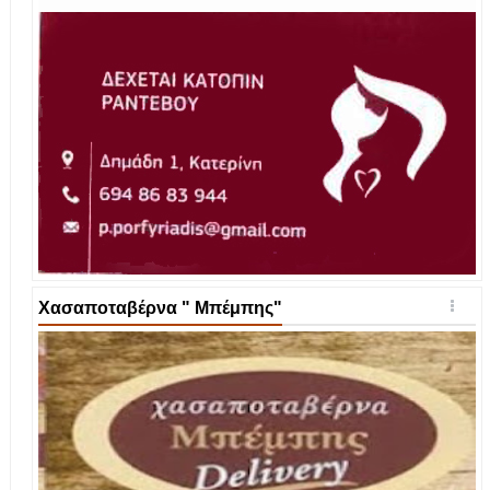
Χασαποταβέρνα " Μπέμπης"