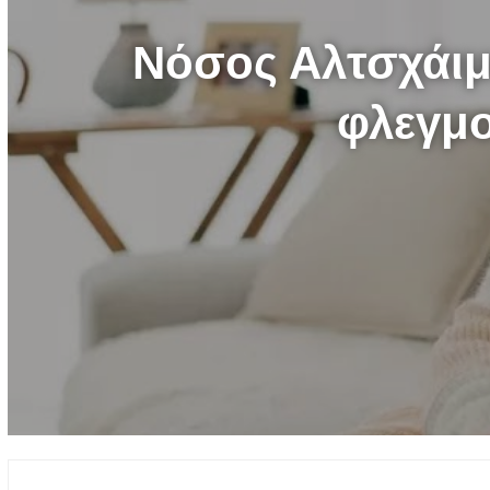
Νόσος Αλτσχάιμε
φλεγμο