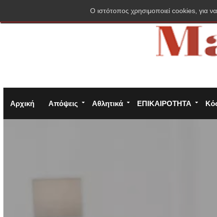
Σύνδεση
Πολιτική απορρήτου
Φόρμα επικοινωνίας
O ιστότοπος χρησιμοποιεί cookies, για να
Αρχική
Απόψεις
Αθλητικά
ΕΠΙΚΑΙΡΟΤΗΤΑ
Κό