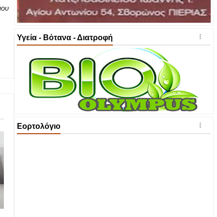
μου
Υγεία - Βότανα - Διατροφή
Εορτολόγιο