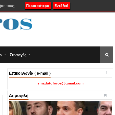
ήση τους;
Περισσότερα
Εντάξει!
ον
Συνταγές
Επικοινωνία ( e-mail )
smadatoforos@gmail.com
Δημοφιλή