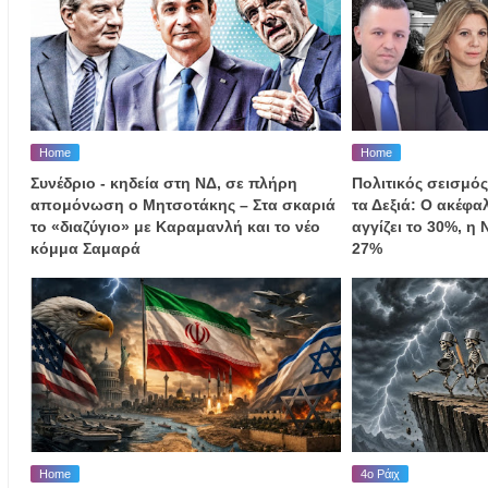
Home
Home
Συνέδριο - κηδεία στη ΝΔ, σε πλήρη
Πολιτικός σεισμός
απομόνωση ο Μητσοτάκης – Στα σκαριά
τα Δεξιά: Ο ακέφ
το «διαζύγιο» με Καραμανλή και το νέο
αγγίζει το 30%, η
κόμμα Σαμαρά
27%
Home
4ο Ράιχ