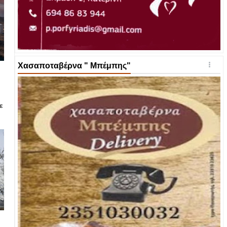
Χασαποταβέρνα " Μπέμπης"
ε