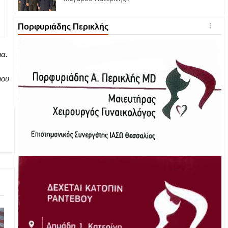
Πορφυριάδης Περικλής
ια.
μου