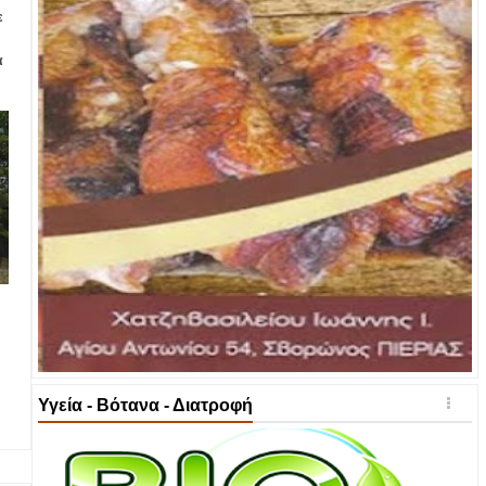
ε
α
Υγεία - Βότανα - Διατροφή