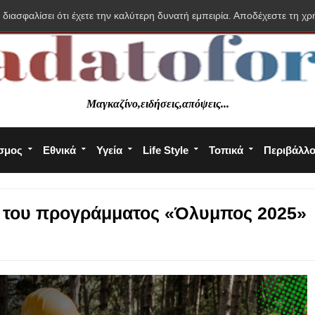
 διασφαλίσει ότι έχετε την καλύτερη δυνατή εμπειρία. Αποδέχεστε τη χρ
Μαγκαζίνο,ειδήσεις,απόψεις...
σμος
Εθνικά
Υγεία
Life Style
Τοπικά
Περιβάλλ
υ του προγράμματος «Όλυμπος 2025»