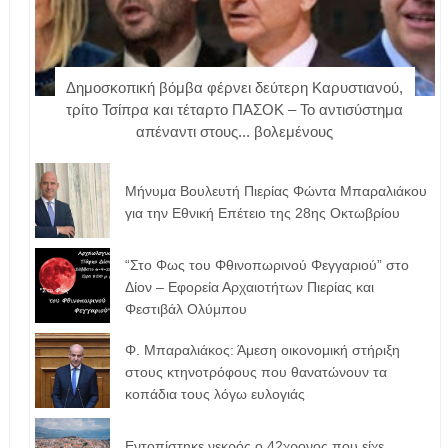
Δημοσκοπική βόμβα φέρνει δεύτερη Καρυστιανού,
τρίτο Τσίπρα και τέταρτο ΠΑΣΟΚ – Το αντισύστημα
απέναντι στους... βολεμένους
Μήνυμα Βουλευτή Πιερίας Φώντα Μπαραλιάκου
για την Εθνική Επέτειο της 28ης Οκτωβρίου
“Στο Φως του Φθινοπωρινού Φεγγαριού” στο
Δίον – Εφορεία Αρχαιοτήτων Πιερίας και
Φεστιβάλ Ολύμπου
Φ. Μπαραλιάκος: Άμεση οικονομική στήριξη
στους κτηνοτρόφους που θανατώνουν τα
κοπάδια τους λόγω ευλογιάς
Εντοπίστηκε νεκρός ο 42χρονος που είχε