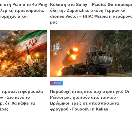
η στη Ρωσία το 4ο Ράιχ
Κόλαση στο Sumy – Ρωσία: Θα πάρουμ
λεμική προετοιμασία,
όλη την Zaporizhia, σκόνη Γερμανικά
ιομηχανία και
drones Vector – ΗΠΑ: Μέτρια η αεράμυν
μας
Home
, προτείνει φόρμουλα
Παραδοχή ήττας από αρχιστράτηγο: Οι
ν - Στο κενό το
Ρώσοι μας χτυπούν από παντού -
, ότι θα κάψει τα
Βρώμικοι ιερείς σε αποσπάσματα
έρες
φραγμού - Γουρούνι η Kallas