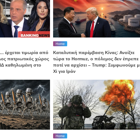
Home
... έρχεται τιμωρία από
Καταλυτική παρέμβαση Κίνας: Ανοίξτε
αλος πατριωτικός χώρος
τώρα το Hormuz, o πόλεμος δεν έπρεπε
 ΝΔ καθηλωμένη στο
ποτέ να αρχίσει – Trump: Συμφωνούμε μ
Xi για Ιράν
Home