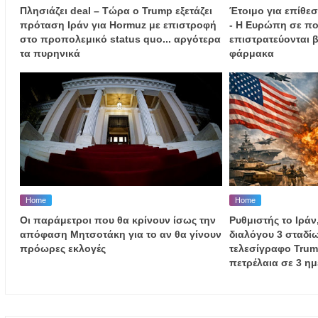
Πλησιάζει deal – Τώρα ο Trump εξετάζει
Έτοιμο για επίθεσ
πρόταση Ιράν για Hormuz με επιστροφή
- Η Ευρώπη σε πο
στο προπολεμικό status quo... αργότερα
επιστρατεύονται β
τα πυρηνικά
φάρμακα
Home
Home
Οι παράμετροι που θα κρίνουν ίσως την
Ρυθμιστής το Ιράν
απόφαση Μητσοτάκη για το αν θα γίνουν
διαλόγου 3 σταδίω
πρόωρες εκλογές
τελεσίγραφο Trump
πετρέλαια σε 3 ημ